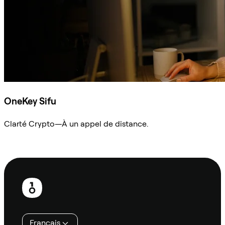
OneKey Sifu
Clarté Crypto—À un appel de distance.
Demander à Sifu
Pied
de
page
Français