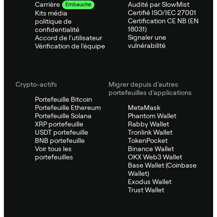
Audité par SlowMist
Carrière
Embauche
Certifié ISO/IEC 27001
Kits média
Certification CE NB (EN
politique de
18031)
confidentialité
Signaler une
Accord de l'utilisateur
vulnérabilité
Vérification de l'équipe
Crypto-actifs
Migrer depuis d'autres
portefeuilles d'applications
Portefeuille Bitcoin
Portefeuille Ethereum
MetaMask
Portefeuille Solana
Phantom Wallet
XRP portefeuille
Rabby Wallet
USDT portefeuille
Tronlink Wallet
BNB portefeuille
TokenPocket
Voir tous les
Binance Wallet
portefeuilles
OKX Web3 Wallet
Base Wallet (Coinbase
Wallet)
Exodus Wallet
Trust Wallet