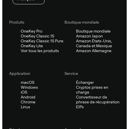
Produits
Boutique mondiale
OneKey Pro
Boutique mondiale
OneKey Classic 1S
Amazon Japon
OneKey Classic 1S Pure
Amazon États-Unis,
OneKey Lite
Canada et Mexique
Voir tous les produits
Amazon Allemagne
Application
Service
macOS
Échanger
Windows
Cryptos prises en
iOS
charge
Android
Convertisseur de
Chrome
phrase de récupération
Linux
EIPs