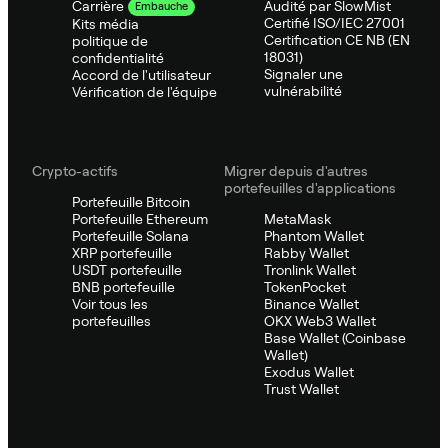
Audité par SlowMist
Carrière
Embauche
Certifié ISO/IEC 27001
Kits média
Certification CE NB (EN
politique de
18031)
confidentialité
Signaler une
Accord de l'utilisateur
vulnérabilité
Vérification de l'équipe
Crypto-actifs
Migrer depuis d'autres
portefeuilles d'applications
Portefeuille Bitcoin
Portefeuille Ethereum
MetaMask
Portefeuille Solana
Phantom Wallet
XRP portefeuille
Rabby Wallet
USDT portefeuille
Tronlink Wallet
BNB portefeuille
TokenPocket
Voir tous les
Binance Wallet
portefeuilles
OKX Web3 Wallet
Base Wallet (Coinbase
Wallet)
Exodus Wallet
Trust Wallet