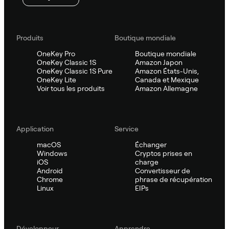
Produits
Boutique mondiale
OneKey Pro
Boutique mondiale
OneKey Classic 1S
Amazon Japon
OneKey Classic 1S Pure
Amazon États-Unis,
OneKey Lite
Canada et Mexique
Voir tous les produits
Amazon Allemagne
Application
Service
macOS
Échanger
Windows
Cryptos prises en
iOS
charge
Android
Convertisseur de
Chrome
phrase de récupération
Linux
EIPs
Développeur
Apprendre