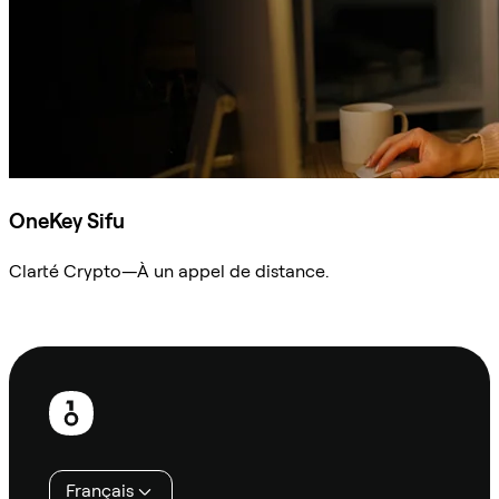
OneKey Sifu
Clarté Crypto—À un appel de distance.
Demander à Sifu
Pied
de
page
Français