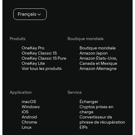
page
Français
Produits
Boutique mondiale
OneKey Pro
Boutique mondiale
OneKey Classic 1S
Amazon Japon
OneKey Classic 1S Pure
Amazon États-Unis,
OneKey Lite
Canada et Mexique
Voir tous les produits
Amazon Allemagne
Application
Service
macOS
Échanger
Windows
Cryptos prises en
iOS
charge
Android
Convertisseur de
Chrome
phrase de récupération
Linux
EIPs