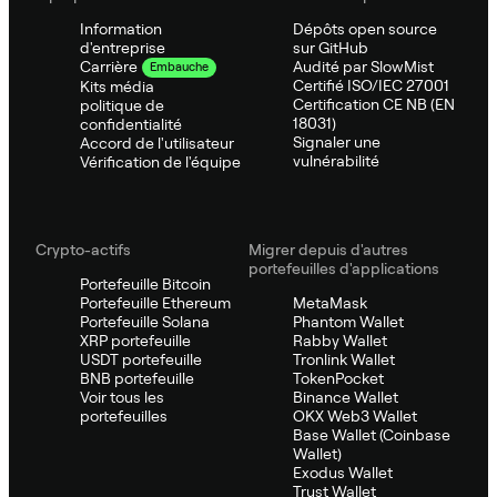
Information
Dépôts open source
d'entreprise
sur GitHub
Audité par SlowMist
Carrière
Embauche
Certifié ISO/IEC 27001
Kits média
Certification CE NB (EN
politique de
18031)
confidentialité
Signaler une
Accord de l'utilisateur
vulnérabilité
Vérification de l'équipe
Crypto-actifs
Migrer depuis d'autres
portefeuilles d'applications
Portefeuille Bitcoin
Portefeuille Ethereum
MetaMask
Portefeuille Solana
Phantom Wallet
XRP portefeuille
Rabby Wallet
USDT portefeuille
Tronlink Wallet
BNB portefeuille
TokenPocket
Voir tous les
Binance Wallet
portefeuilles
OKX Web3 Wallet
Base Wallet (Coinbase
Wallet)
Exodus Wallet
Trust Wallet