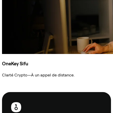
OneKey Sifu
Clarté Crypto—À un appel de distance.
Demander à Sifu
Pied
de