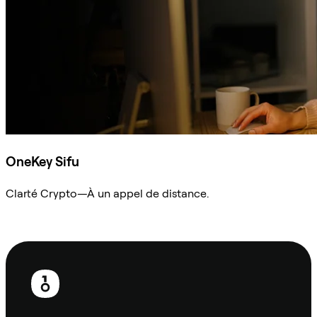
OneKey Sifu
Clarté Crypto—À un appel de distance.
Demander à Sifu
Pied
de