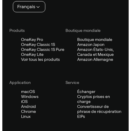
page
Français
Produits
Boutique mondiale
OneKey Pro
Boutique mondiale
OneKey Classic 1S
Amazon Japon
OneKey Classic 1S Pure
Amazon États-Unis,
OneKey Lite
Canada et Mexique
Voir tous les produits
Amazon Allemagne
Application
Service
macOS
Échanger
Windows
Cryptos prises en
iOS
charge
Android
Convertisseur de
Chrome
phrase de récupération
Linux
EIPs