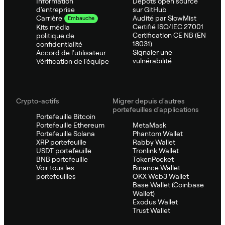
Information
Dépôts open source
d'entreprise
sur GitHub
Audité par SlowMist
Carrière
Embauche
Certifié ISO/IEC 27001
Kits média
Certification CE NB (EN
politique de
18031)
confidentialité
Signaler une
Accord de l'utilisateur
vulnérabilité
Vérification de l'équipe
Crypto-actifs
Migrer depuis d'autres
portefeuilles d'applications
Portefeuille Bitcoin
Portefeuille Ethereum
MetaMask
Portefeuille Solana
Phantom Wallet
XRP portefeuille
Rabby Wallet
USDT portefeuille
Tronlink Wallet
BNB portefeuille
TokenPocket
Voir tous les
Binance Wallet
portefeuilles
OKX Web3 Wallet
Base Wallet (Coinbase
Wallet)
Exodus Wallet
Trust Wallet