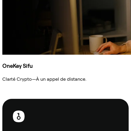
OneKey Sifu
Clarté Crypto—À un appel de distance.
Demander à Sifu
Pied
de
page