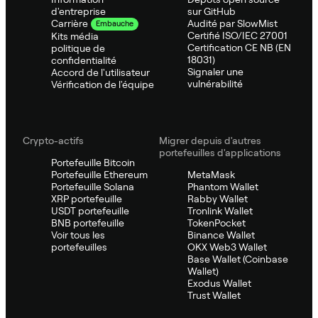
d'entreprise
sur GitHub
Audité par SlowMist
Carrière
Embauche
Certifié ISO/IEC 27001
Kits média
Certification CE NB (EN
politique de
18031)
confidentialité
Signaler une
Accord de l'utilisateur
vulnérabilité
Vérification de l'équipe
Crypto-actifs
Migrer depuis d'autres
portefeuilles d'applications
Portefeuille Bitcoin
Portefeuille Ethereum
MetaMask
Portefeuille Solana
Phantom Wallet
XRP portefeuille
Rabby Wallet
USDT portefeuille
Tronlink Wallet
BNB portefeuille
TokenPocket
Voir tous les
Binance Wallet
portefeuilles
OKX Web3 Wallet
Base Wallet (Coinbase
Wallet)
Exodus Wallet
Trust Wallet