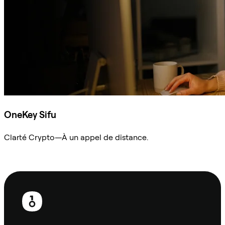
OneKey Sifu
Clarté Crypto—À un appel de distance.
Demander à Sifu
Pied
de