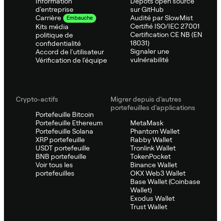
Information
Dépôts open source
d'entreprise
sur GitHub
Audité par SlowMist
Carrière
Embauche
Certifié ISO/IEC 27001
Kits média
Certification CE NB (EN
politique de
18031)
confidentialité
Signaler une
Accord de l'utilisateur
vulnérabilité
Vérification de l'équipe
Crypto-actifs
Migrer depuis d'autres
portefeuilles d'applications
Portefeuille Bitcoin
Portefeuille Ethereum
MetaMask
Portefeuille Solana
Phantom Wallet
XRP portefeuille
Rabby Wallet
USDT portefeuille
Tronlink Wallet
BNB portefeuille
TokenPocket
Voir tous les
Binance Wallet
portefeuilles
OKX Web3 Wallet
Base Wallet (Coinbase
Wallet)
Exodus Wallet
Trust Wallet