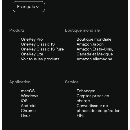
page
Français
Produits
Boutique mondiale
OneKey Pro
Boutique mondiale
OneKey Classic 1S
Amazon Japon
OneKey Classic 1S Pure
Amazon États-Unis,
OneKey Lite
Canada et Mexique
Voir tous les produits
Amazon Allemagne
Application
Service
macOS
Échanger
Windows
Cryptos prises en
iOS
charge
Android
Convertisseur de
Chrome
phrase de récupération
Linux
EIPs