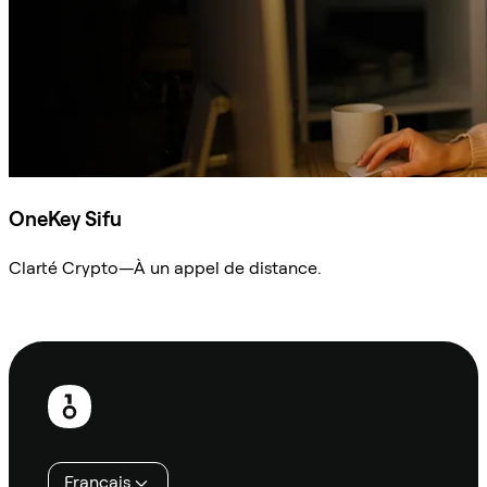
OneKey Sifu
Clarté Crypto—À un appel de distance.
Demander à Sifu
Pied
de
page
Français