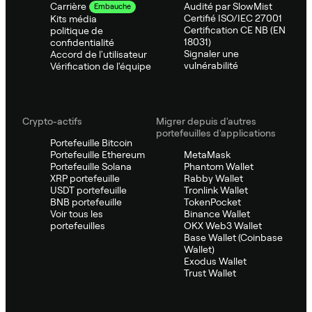
Audité par SlowMist
Carrière
Embauche
Certifié ISO/IEC 27001
Kits média
Certification CE NB (EN
politique de
18031)
confidentialité
Signaler une
Accord de l'utilisateur
vulnérabilité
Vérification de l'équipe
Crypto-actifs
Migrer depuis d'autres
portefeuilles d'applications
Portefeuille Bitcoin
Portefeuille Ethereum
MetaMask
Portefeuille Solana
Phantom Wallet
XRP portefeuille
Rabby Wallet
USDT portefeuille
Tronlink Wallet
BNB portefeuille
TokenPocket
Voir tous les
Binance Wallet
portefeuilles
OKX Web3 Wallet
Base Wallet (Coinbase
Wallet)
Exodus Wallet
Trust Wallet