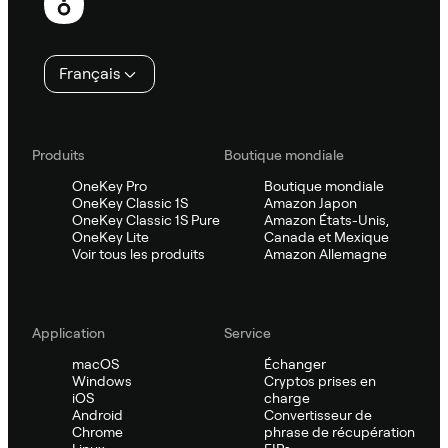
de
page
Français
Produits
Boutique mondiale
OneKey Pro
Boutique mondiale
OneKey Classic 1S
Amazon Japon
OneKey Classic 1S Pure
Amazon États-Unis,
OneKey Lite
Canada et Mexique
Voir tous les produits
Amazon Allemagne
Application
Service
macOS
Échanger
Windows
Cryptos prises en
iOS
charge
Android
Convertisseur de
Chrome
phrase de récupération