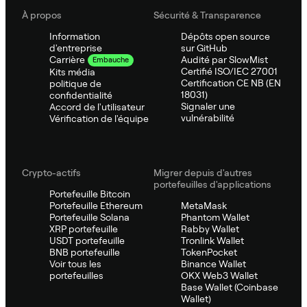
À propos
Sécurité & Transparence
Information
Dépôts open source
d'entreprise
sur GitHub
Audité par SlowMist
Carrière
Embauche
Certifié ISO/IEC 27001
Kits média
Certification CE NB (EN
politique de
18031)
confidentialité
Signaler une
Accord de l'utilisateur
vulnérabilité
Vérification de l'équipe
Crypto-actifs
Migrer depuis d'autres
portefeuilles d'applications
Portefeuille Bitcoin
Portefeuille Ethereum
MetaMask
Portefeuille Solana
Phantom Wallet
XRP portefeuille
Rabby Wallet
USDT portefeuille
Tronlink Wallet
BNB portefeuille
TokenPocket
Voir tous les
Binance Wallet
portefeuilles
OKX Web3 Wallet
Base Wallet (Coinbase
Wallet)