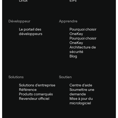
Linux
EIPs
Développeur
Apprendre
Le portail des
Pourquoi choisir
développeurs
OneKey
Pourquoi choisir
OneKey
Architecture de
sécurité
Blog
Solutions
Soutien
Solutions d'entreprise
Centre d'aide
Référence
Soumettre une
Produits comarqués
demande
Revendeur officiel
Mise à jour du
micrologiciel