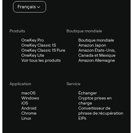
page
Français
Produits
Boutique mondiale
OneKey Pro
Boutique mondiale
OneKey Classic 1S
Amazon Japon
OneKey Classic 1S Pure
Amazon États-Unis,
OneKey Lite
Canada et Mexique
Voir tous les produits
Amazon Allemagne
Application
Service
macOS
Échanger
Windows
Cryptos prises en
iOS
charge
Android
Convertisseur de
Chrome
phrase de récupération
Linux
EIPs