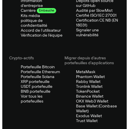
Information
Dépôts open source
d'entreprise
sur GitHub
Audité par SlowMist
Carrière
Embauche
Certifié ISO/IEC 27001
Kits média
Certification CE NB (EN
politique de
18031)
confidentialité
Signaler une
Accord de l'utilisateur
vulnérabilité
Vérification de l'équipe
Crypto-actifs
Migrer depuis d'autres
portefeuilles d'applications
Portefeuille Bitcoin
Portefeuille Ethereum
MetaMask
Portefeuille Solana
Phantom Wallet
XRP portefeuille
Rabby Wallet
USDT portefeuille
Tronlink Wallet
BNB portefeuille
TokenPocket
Voir tous les
Binance Wallet
portefeuilles
OKX Web3 Wallet
Base Wallet (Coinbase
Wallet)
Exodus Wallet
Trust Wallet