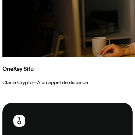
OneKey Sifu
Clarté Crypto—À un appel de distance.
Demander à Sifu
Pied
de