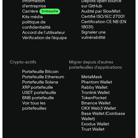
Information
Dépôts open source
d'entreprise
sur GitHub
Audité par SlowMist
Carrière
Embauche
Certifié ISO/IEC 27001
Kits média
Certification CE NB (EN
politique de
18031)
confidentialité
Signaler une
Accord de l'utilisateur
vulnérabilité
Vérification de l'équipe
Crypto-actifs
Migrer depuis d'autres
portefeuilles d'applications
Portefeuille Bitcoin
Portefeuille Ethereum
MetaMask
Portefeuille Solana
Phantom Wallet
XRP portefeuille
Rabby Wallet
USDT portefeuille
Tronlink Wallet
BNB portefeuille
TokenPocket
Voir tous les
Binance Wallet
portefeuilles
OKX Web3 Wallet
Base Wallet (Coinbase
Wallet)
Exodus Wallet
Trust Wallet