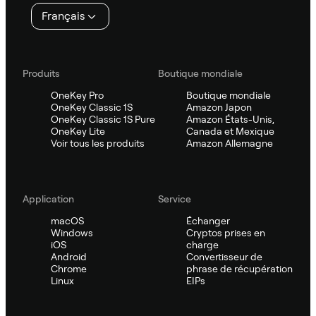
page
Français
Produits
Boutique mondiale
OneKey Pro
Boutique mondiale
OneKey Classic 1S
Amazon Japon
OneKey Classic 1S Pure
Amazon États-Unis,
OneKey Lite
Canada et Mexique
Voir tous les produits
Amazon Allemagne
Application
Service
macOS
Échanger
Windows
Cryptos prises en
iOS
charge
Android
Convertisseur de
Chrome
phrase de récupération
Linux
EIPs