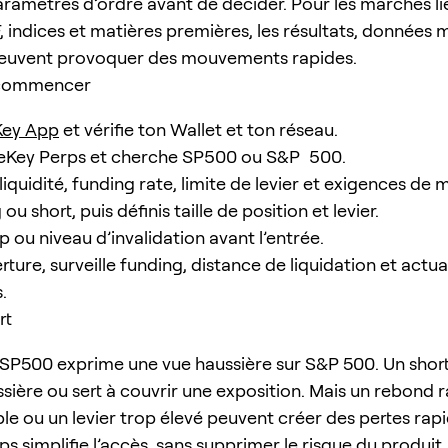
ramètres d’ordre avant de décider. Pour les marchés li
, indices et matières premières, les résultats, données 
peuvent provoquer des mouvements rapides.
commencer
ey App
et vérifie ton Wallet et ton réseau.
eKey Perps et cherche
SP500
ou
S&P 500
.
, liquidité, funding rate, limite de levier et exigences de 
ou short, puis définis taille de position et levier.
p ou niveau d’invalidation avant l’entrée.
rture, surveille funding, distance de liquidation et actua
.
rt
 SP500 exprime une vue haussière sur S&P 500. Un shor
ssière ou sert à couvrir une exposition. Mais un rebond 
ible ou un levier trop élevé peuvent créer des pertes rapi
 simplifie l’accès, sans supprimer le risque du produit.