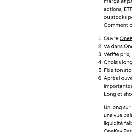
marge et pa
actions, ETF
ou stocks 
Comment 
Ouvre
OneK
Va dans On
Vérifie prix
Choisis long 
Fixe ton sto
Après l’ouve
importantes
Long et sho
Un long sur
une vue bai
liquidité fa
OneKey Perps