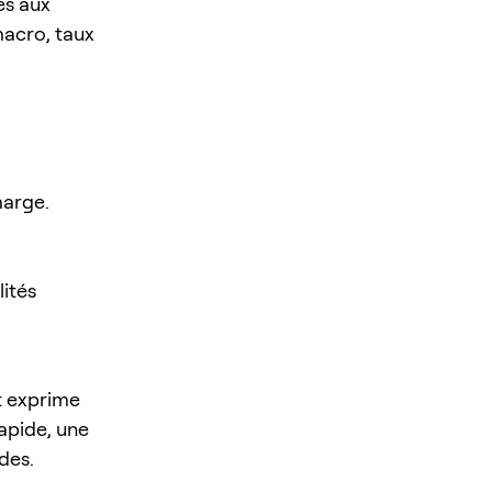
és aux
macro, taux
marge.
lités
t exprime
rapide, une
des.