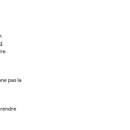
m.
d
.
dre.
ne pas la
prendre