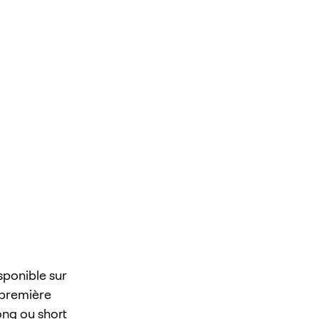
sponible sur
e première
ong ou short