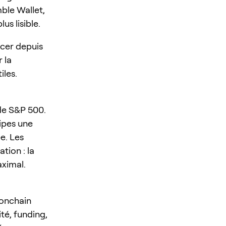
ble Wallet,
us lisible.
cer depuis
r la
iles.
 de S&P 500.
cipes une
ée. Les
tion : la
aximal.
 onchain
ité, funding,