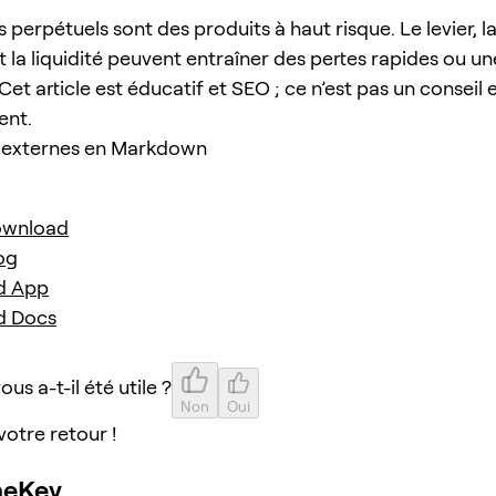
 perpétuels sont des produits à haut risque. Le levier, la 
t la liquidité peuvent entraîner des pertes rapides ou un
 Cet article est éducatif et SEO ; ce n’est pas un conseil 
ent.
 externes en Markdown
ownload
og
d App
d Docs
ous a-t-il été utile ?
Non
Oui
votre retour !
neKey