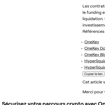
Les contrats
le funding e
liquidation.
investissem
Références
OneKey
OneKey D
OneKey Bl
Hyperliqui
Hyperliqui
Copier le lien
Cet article v
Merci pour 
Sécurisez votre parcours crypto avec O