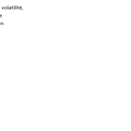
volatilité,
e
en