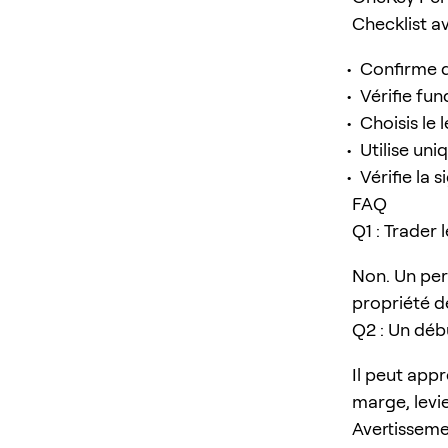
Checklist a
Confirme q
Vérifie fun
Choisis le
Utilise un
Vérifie la 
FAQ
Q1 : Trader
Non. Un per
propriété de
Q2 : Un déb
Il peut app
marge, levie
Avertissemen