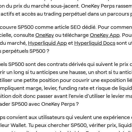
tion du prix du marché sous-jacent. OneKey Perps rassem
actifs et accès au trading perpétuel dans un parcours pl
 couvre SP500 comme article SEO dédié. Pour commen
icielle, consulte
OneKey
ou télécharge
OneKey App
. Pou
du marché,
Hyperliquid App
et
Hyperliquid Docs
sont ut
s perpétuels SP500 ?
els SP500 sont des contrats dérivés qui suivent le prix
ir un long si tu anticipes une hausse, un short si tu anti
tiliser une petite position pour couvrir une exposition li
mpliquent marge, levier, funding rate et risque de liquida
sition doit donc passer avant l’envie d’utiliser le levier m
rader SP500 avec OneKey Perps ?
s convient aux utilisateurs qui veulent une expérience
leur Wallet. Tu peux chercher SP500, vérifier prix, liquid