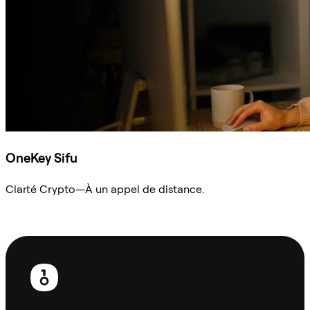
OneKey Sifu
Clarté Crypto—À un appel de distance.
Demander à Sifu
Pied
de