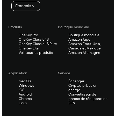
page
Français
Produits
Boutique mondiale
OneKey Pro
Boutique mondiale
OneKey Classic 1S
Amazon Japon
OneKey Classic 1S Pure
Amazon États-Unis,
OneKey Lite
Canada et Mexique
Voir tous les produits
Amazon Allemagne
Application
Service
macOS
Échanger
Windows
Cryptos prises en
iOS
charge
Android
Convertisseur de
Chrome
phrase de récupération
Linux
EIPs