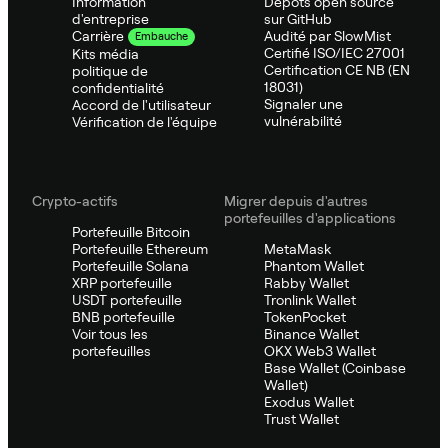
Information
Dépôts open source
d'entreprise
sur GitHub
Audité par SlowMist
Carrière
Embauche
Certifié ISO/IEC 27001
Kits média
Certification CE NB (EN
politique de
18031)
confidentialité
Signaler une
Accord de l'utilisateur
vulnérabilité
Vérification de l'équipe
Crypto-actifs
Migrer depuis d'autres
portefeuilles d'applications
Portefeuille Bitcoin
Portefeuille Ethereum
MetaMask
Portefeuille Solana
Phantom Wallet
XRP portefeuille
Rabby Wallet
USDT portefeuille
Tronlink Wallet
BNB portefeuille
TokenPocket
Voir tous les
Binance Wallet
portefeuilles
OKX Web3 Wallet
Base Wallet (Coinbase
Wallet)
Exodus Wallet
Trust Wallet