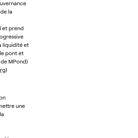
ouvernance
 de la
 et prend
rogressive
liquidité et
de pont et
re de MPond)
org
)
ion
mettre une
la