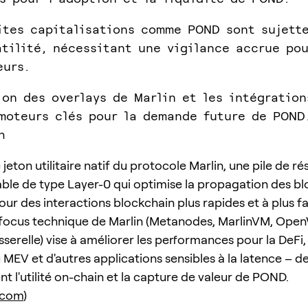
ites capitalisations comme POND sont sujett
atilité, nécessitant une vigilance accrue pou
eurs.
ion des overlays de Marlin et les intégratio
moteurs clés pour la demande future de POND
n
jeton utilitaire natif du protocole Marlin, une pile de r
e de type Layer-0 qui optimise la propagation des bl
r des interactions blockchain plus rapides et à plus fa
 focus technique de Marlin (Metanodes, MarlinVM, Ope
sserelle) vise à améliorer les performances pour la DeFi, 
 MEV et d'autres applications sensibles à la latence – d
t l'utilité on-chain et la capture de valeur de POND.
.com
)