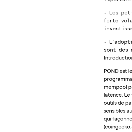
• Les pet
forte vol
investiss
• L'adopt
sont des 
Introductio
POND est le 
programmabl
mempool pou
latence. Le
outils de pa
sensibles au
qui façonnen
(
coingecko