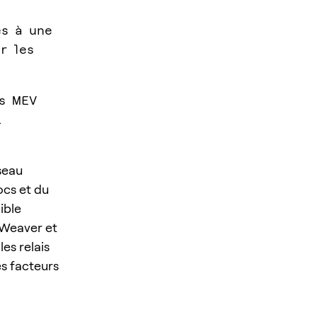
es à une
r les
ns MEV
.
éseau
ocs et du
ible
nWeaver et
les relais
es facteurs