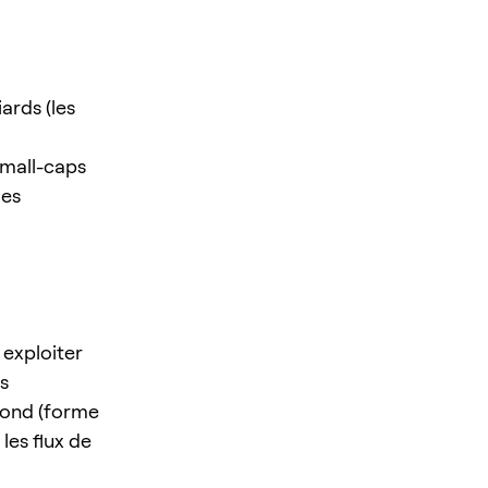
ards (les
small-caps
les
 exploiter
s
Pond (forme
 les flux de