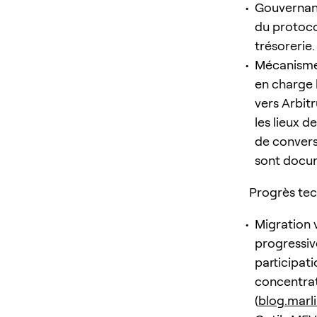
Gouvernanc
du protocol
trésorerie. 
Mécanisme
en charge 
vers Arbitr
les lieux 
de convers
sont docum
Progrès tec
Migration 
progressiv
participati
concentrati
(
blog.marl