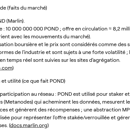
de (faits du marché)
D (Marlin).
e : 10 000 000 000 POND ; offre en circulation ≈ 8,2 milli
arient avec les mouvements du marché).
isation boursière et le prix sont considérés comme des 
ormes de l'industrie et sont sujets à une forte volatilité ; 
n temps réel sont suivies sur les sites d'agrégation.
o.com
)
et utilité (ce que fait POND)
participation au réseau : POND est utilisé pour staker et
rs (Metanodes) qui acheminent les données, mesurent le
ces et génèrent des récompenses ; une abstraction M
tilisée pour représenter l'offre stakée/verrouillée et gérer
s. (
docs.marlin.org
)