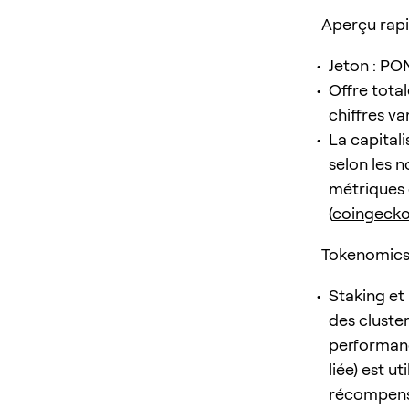
Aperçu rapi
Jeton : PON
Offre total
chiffres v
La capital
selon les n
métriques e
(
coingeck
Tokenomics 
Staking et 
des cluste
performan
liée) est u
récompense