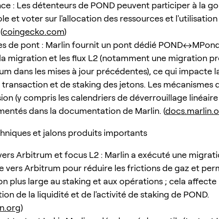
e : Les détenteurs de POND peuvent participer à la g
e et voter sur l'allocation des ressources et l'utilisation
(
coingecko.com
)
s de pont : Marlin fournit un pont dédié POND↔MPond
la migration et les flux L2 (notamment une migration p
um dans les mises à jour précédentes), ce qui impacte la 
de transaction et de staking des jetons. Les mécanismes 
ion (y compris les calendriers de déverrouillage linéai
entés dans la documentation de Marlin. (
docs.marlin.
hniques et jalons produits importants
vers Arbitrum et focus L2 : Marlin a exécuté une migrat
e vers Arbitrum pour réduire les frictions de gaz et per
on plus large au staking et aux opérations ; cela affecte 
on de la liquidité et de l'activité de staking de POND.
in.org
)