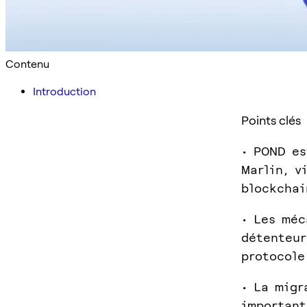
Contenu
Introduction
Points clés
• POND es
Marlin, v
blockchai
• Les méc
détenteur
protocole
• La migr
important