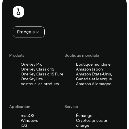
Pied
de
page
Français
Produits
Boutique mondiale
OneKey Pro
Boutique mondiale
OneKey Classic 1S
Amazon Japon
OneKey Classic 1S Pure
Amazon États-Unis,
OneKey Lite
Canada et Mexique
Voir tous les produits
Amazon Allemagne
Application
Service
macOS
Échanger
Windows
Cryptos prises en
iOS
charge