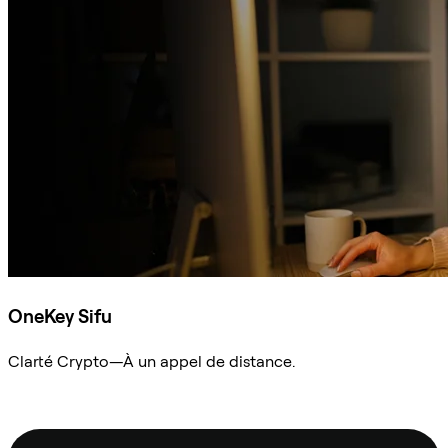
OneKey Sifu
Clarté Crypto—À un appel de distance.
Demander à Sifu