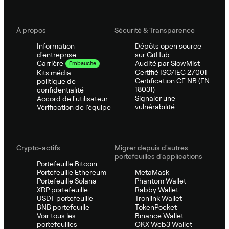
À propos
Sécurité & Transparence
Information
Dépôts open source
d'entreprise
sur GitHub
Audité par SlowMist
Carrière
Embauche
Certifié ISO/IEC 27001
Kits média
Certification CE NB (EN
politique de
18031)
confidentialité
Signaler une
Accord de l'utilisateur
vulnérabilité
Vérification de l'équipe
Crypto-actifs
Migrer depuis d'autres
portefeuilles d'applications
Portefeuille Bitcoin
Portefeuille Ethereum
MetaMask
Portefeuille Solana
Phantom Wallet
XRP portefeuille
Rabby Wallet
USDT portefeuille
Tronlink Wallet
BNB portefeuille
TokenPocket
Voir tous les
Binance Wallet
portefeuilles
OKX Web3 Wallet