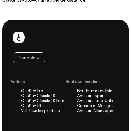
Clarté Crypto—À un appel de distance.
Demander à Sifu
Pied
de
page
Français
Produits
Boutique mondiale
OneKey Pro
Boutique mondiale
OneKey Classic 1S
Amazon Japon
OneKey Classic 1S Pure
Amazon États-Unis,
OneKey Lite
Canada et Mexique
Voir tous les produits
Amazon Allemagne