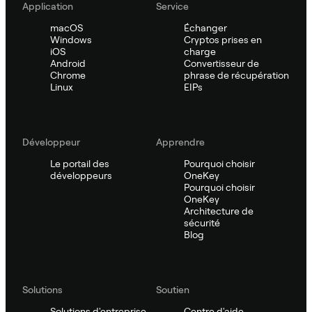
Application
Service
macOS
Échanger
Windows
Cryptos prises en
iOS
charge
Android
Convertisseur de
Chrome
phrase de récupération
Linux
EIPs
Développeur
Apprendre
Le portail des
Pourquoi choisir
développeurs
OneKey
Pourquoi choisir
OneKey
Architecture de
sécurité
Blog
Solutions
Soutien
Solutions d'entreprise
Centre d'aide