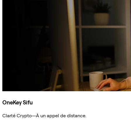
OneKey Sifu
Clarté Crypto—À un appel de distance.
Demander à Sifu