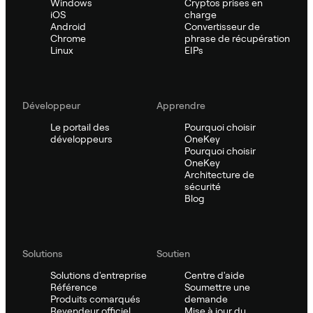
Windows
Cryptos prises en
iOS
charge
Android
Convertisseur de
Chrome
phrase de récupération
Linux
EIPs
Développeur
Apprendre
Le portail des
Pourquoi choisir
développeurs
OneKey
Pourquoi choisir
OneKey
Architecture de
sécurité
Blog
Solutions
Soutien
Solutions d'entreprise
Centre d'aide
Référence
Soumettre une
Produits comarqués
demande
Revendeur officiel
Mise à jour du