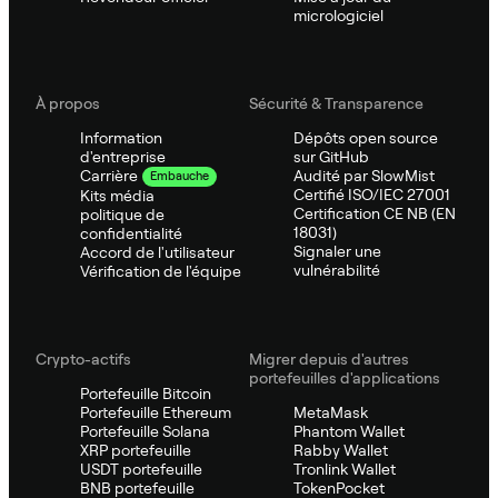
micrologiciel
À propos
Sécurité & Transparence
Information
Dépôts open source
d'entreprise
sur GitHub
Audité par SlowMist
Carrière
Embauche
Certifié ISO/IEC 27001
Kits média
Certification CE NB (EN
politique de
18031)
confidentialité
Signaler une
Accord de l'utilisateur
vulnérabilité
Vérification de l'équipe
Crypto-actifs
Migrer depuis d'autres
portefeuilles d'applications
Portefeuille Bitcoin
Portefeuille Ethereum
MetaMask
Portefeuille Solana
Phantom Wallet
XRP portefeuille
Rabby Wallet
USDT portefeuille
Tronlink Wallet
BNB portefeuille
TokenPocket