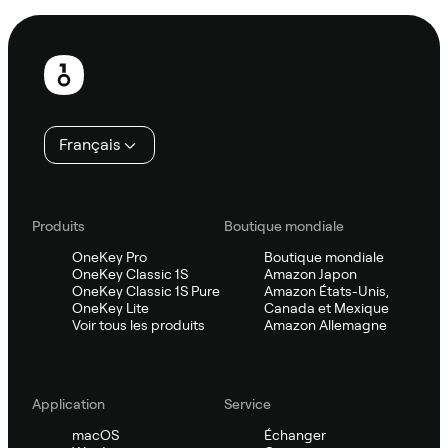
Pied
de
page
Français
Produits
Boutique mondiale
OneKey Pro
Boutique mondiale
OneKey Classic 1S
Amazon Japon
OneKey Classic 1S Pure
Amazon États-Unis,
OneKey Lite
Canada et Mexique
Voir tous les produits
Amazon Allemagne
Application
Service
macOS
Échanger