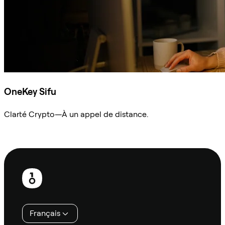
OneKey Sifu
Clarté Crypto—À un appel de distance.
Demander à Sifu
Pied
de
page
Français