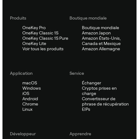
Produits
Boutique mondiale
OneKey Pro
Boutique mondiale
OneKey Classic 1S
Amazon Japon
OneKey Classic 1S Pure
Amazon États-Unis,
OneKey Lite
Canada et Mexique
Voir tous les produits
Amazon Allemagne
Application
Service
macOS
Échanger
Windows
Cryptos prises en
iOS
charge
Android
Convertisseur de
Chrome
phrase de récupération
Linux
EIPs
Développeur
Apprendre