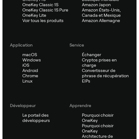
OneKey Classic 1S
Amazon Japon
OneKey Classic 1S Pure
Amazon États-Unis,
OneKey Lite
Canada et Mexique
Voir tous les produits
Amazon Allemagne
Application
Service
macOS
Échanger
Windows
Cryptos prises en
iOS
charge
Android
Convertisseur de
Chrome
phrase de récupération
Linux
EIPs
Développeur
Apprendre
Le portail des
Pourquoi choisir
développeurs
OneKey
Pourquoi choisir
OneKey
Architecture de