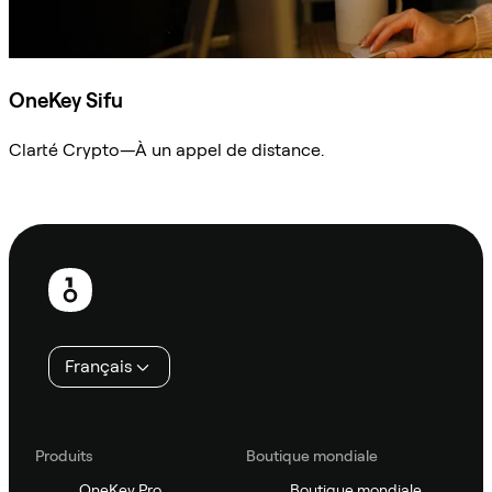
OneKey Sifu
Clarté Crypto—À un appel de distance.
Demander à Sifu
Pied
de
page
Français
Produits
Boutique mondiale
OneKey Pro
Boutique mondiale