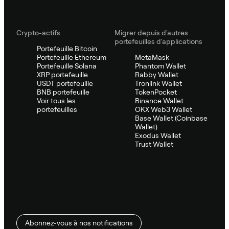
Crypto-actifs
Migrer depuis d'autres
portefeuilles d'applications
Portefeuille Bitcoin
Portefeuille Ethereum
MetaMask
Portefeuille Solana
Phantom Wallet
XRP portefeuille
Rabby Wallet
USDT portefeuille
Tronlink Wallet
BNB portefeuille
TokenPocket
Voir tous les
Binance Wallet
portefeuilles
OKX Web3 Wallet
Base Wallet (Coinbase
Wallet)
Exodus Wallet
Trust Wallet
Abonnez-vous à nos notifications