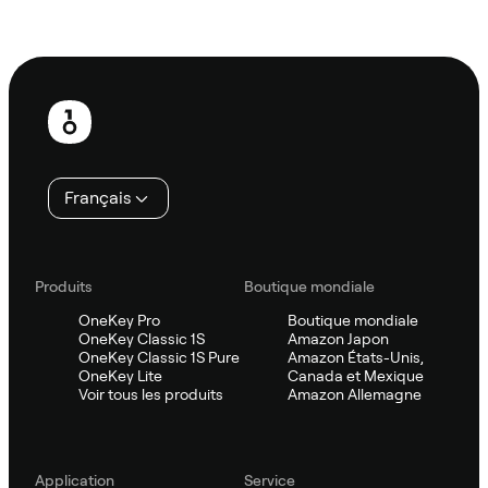
Demander à Sifu
Pied
de
page
Français
Produits
Boutique mondiale
OneKey Pro
Boutique mondiale
OneKey Classic 1S
Amazon Japon
OneKey Classic 1S Pure
Amazon États-Unis,
OneKey Lite
Canada et Mexique
Voir tous les produits
Amazon Allemagne
Application
Service