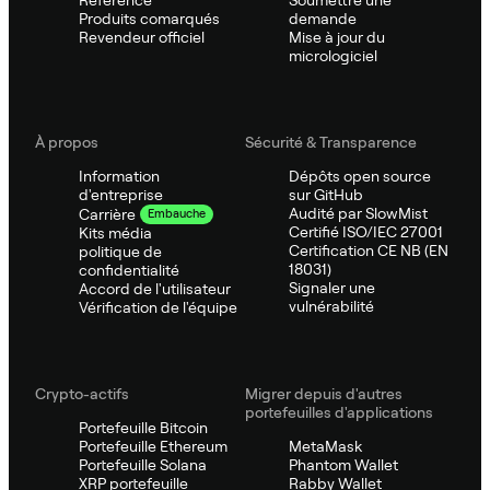
Référence
Soumettre une
Produits comarqués
demande
Revendeur officiel
Mise à jour du
micrologiciel
À propos
Sécurité & Transparence
Information
Dépôts open source
d'entreprise
sur GitHub
Audité par SlowMist
Carrière
Embauche
Certifié ISO/IEC 27001
Kits média
Certification CE NB (EN
politique de
18031)
confidentialité
Signaler une
Accord de l'utilisateur
vulnérabilité
Vérification de l'équipe
Crypto-actifs
Migrer depuis d'autres
portefeuilles d'applications
Portefeuille Bitcoin
Portefeuille Ethereum
MetaMask
Portefeuille Solana
Phantom Wallet
XRP portefeuille
Rabby Wallet