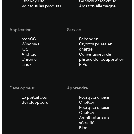
OneKey Lite
Canada et Mexique
Voir tous les produits
Amazon Allemagne
Application
Service
macOS
Échanger
Windows
Cryptos prises en
iOS
charge
Android
Convertisseur de
Chrome
phrase de récupération
Linux
EIPs
Développeur
Apprendre
Le portail des
Pourquoi choisir
développeurs
OneKey
Pourquoi choisir
OneKey
Architecture de
sécurité
Blog