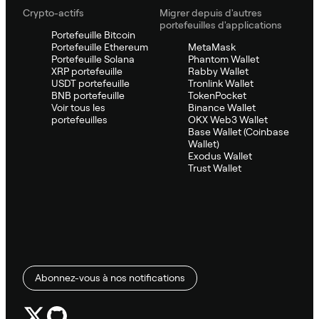
Crypto-actifs
Migrer depuis d'autres
portefeuilles d'applications
Portefeuille Bitcoin
Portefeuille Ethereum
MetaMask
Portefeuille Solana
Phantom Wallet
XRP portefeuille
Rabby Wallet
USDT portefeuille
Tronlink Wallet
BNB portefeuille
TokenPocket
Voir tous les
Binance Wallet
portefeuilles
OKX Web3 Wallet
Base Wallet (Coinbase
Wallet)
Exodus Wallet
Trust Wallet
Abonnez-vous à nos notifications