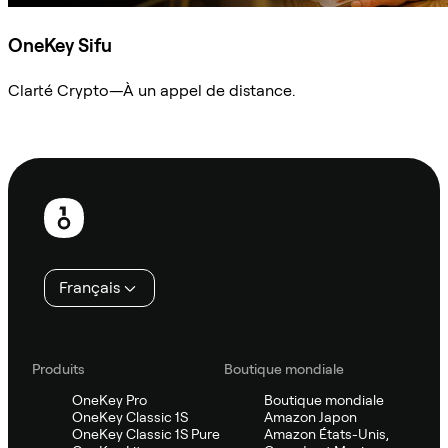
OneKey Sifu
Clarté Crypto—À un appel de distance.
Demander à Sifu
Pied
de
page
Français
Produits
Boutique mondiale
OneKey Pro
Boutique mondiale
OneKey Classic 1S
Amazon Japon
OneKey Classic 1S Pure
Amazon États-Unis,