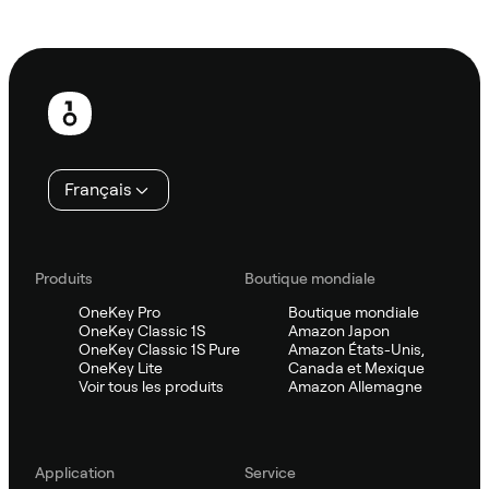
Demander à Sifu
Pied
de
page
Français
Produits
Boutique mondiale
OneKey Pro
Boutique mondiale
OneKey Classic 1S
Amazon Japon
OneKey Classic 1S Pure
Amazon États-Unis,
OneKey Lite
Canada et Mexique
Voir tous les produits
Amazon Allemagne
Application
Service