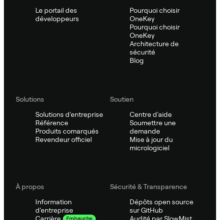
Le portail des
Pourquoi choisir
développeurs
OneKey
Pourquoi choisir
OneKey
Architecture de
sécurité
Blog
Solutions
Soutien
Solutions d'entreprise
Centre d'aide
Référence
Soumettre une
Produits comarqués
demande
Revendeur officiel
Mise à jour du
micrologiciel
À propos
Sécurité & Transparence
Information
Dépôts open source
d'entreprise
sur GitHub
Audité par SlowMist
Carrière
Embauche