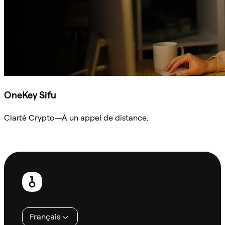
OneKey Sifu
Clarté Crypto—À un appel de distance.
Demander à Sifu
Pied
de
page
Français