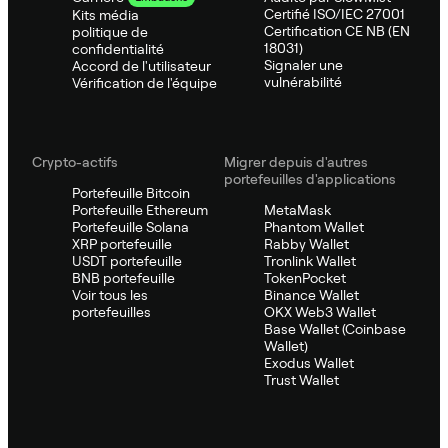
Certifié ISO/IEC 27001
Kits média
Certification CE NB (EN
politique de
18031)
confidentialité
Signaler une
Accord de l'utilisateur
vulnérabilité
Vérification de l'équipe
Crypto-actifs
Migrer depuis d'autres
portefeuilles d'applications
Portefeuille Bitcoin
Portefeuille Ethereum
MetaMask
Portefeuille Solana
Phantom Wallet
XRP portefeuille
Rabby Wallet
USDT portefeuille
Tronlink Wallet
BNB portefeuille
TokenPocket
Voir tous les
Binance Wallet
portefeuilles
OKX Web3 Wallet
Base Wallet (Coinbase
Wallet)
Exodus Wallet
Trust Wallet