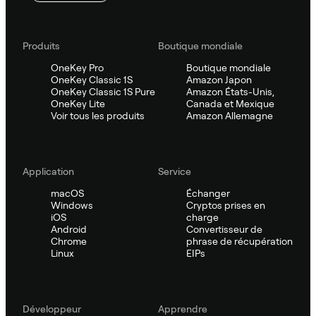
Produits
Boutique mondiale
OneKey Pro
Boutique mondiale
OneKey Classic 1S
Amazon Japon
OneKey Classic 1S Pure
Amazon États-Unis,
OneKey Lite
Canada et Mexique
Voir tous les produits
Amazon Allemagne
Application
Service
macOS
Échanger
Windows
Cryptos prises en
iOS
charge
Android
Convertisseur de
Chrome
phrase de récupération
Linux
EIPs
Développeur
Apprendre