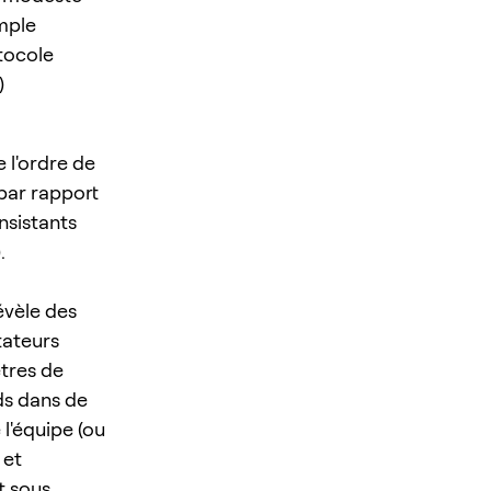
emple
otocole
)
 l'ordre de
par rapport
onsistants
.
évèle des
tateurs
ètres de
ds dans de
l'équipe (ou
 et
t sous