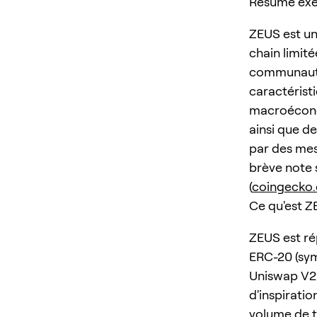
Résumé exé
ZEUS est un
chain limit
communauté
caractéristi
macroéconom
ainsi que de
par des mes
brève note 
(
coingecko
Ce qu'est Z
ZEUS est ré
ERC-20 (sym
Uniswap V2 
d'inspiratio
volume de t