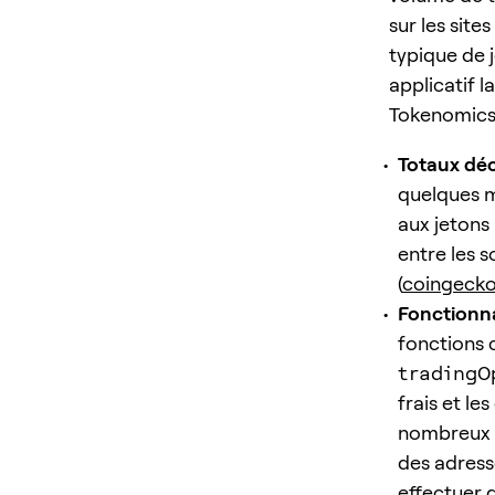
sur les sit
typique de 
applicatif 
Tokenomics 
Totaux déc
quelques m
aux jetons 
entre les s
(
coingeck
Fonctionna
fonctions 
tradingO
frais et le
nombreux p
des adress
effectuer 