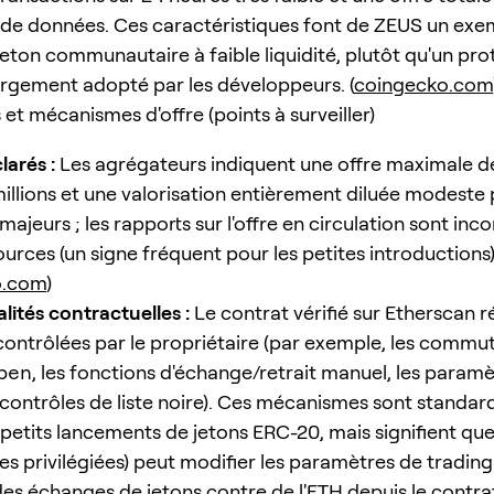
es de données. Ces caractéristiques font de ZEUS un ex
jeton communautaire à faible liquidité, plutôt qu'un pr
largement adopté par les développeurs. (
coingecko.com
et mécanismes d'offre (points à surveiller)
larés :
Les agrégateurs indiquent une offre maximale de
illions et une valorisation entièrement diluée modeste 
majeurs ; les rapports sur l'offre en circulation sont inc
ources (un signe fréquent pour les petites introductions)
o.com
)
lités contractuelles :
Le contrat vérifié sur Etherscan r
contrôlées par le propriétaire (par exemple, les commu
pen
, les fonctions d'échange/retrait manuel, les param
s contrôles de liste noire). Ces mécanismes sont standar
etits lancements de jetons ERC-20, mais signifient que 
es privilégiées) peut modifier les paramètres de trading
des échanges de jetons contre de l'ETH depuis le contra