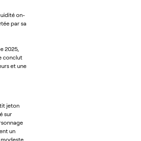
uidité on-
rtée par sa
de 2025,
e conclut
eurs et une
it jeton
é sur
ersonnage
lent un
le modeste