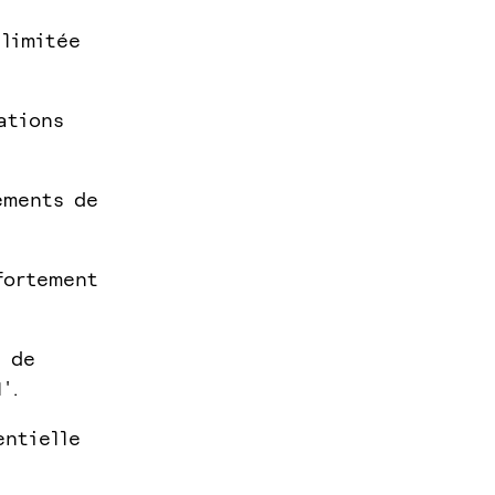
 limitée
ations
ements de
fortement
s de
'.
entielle