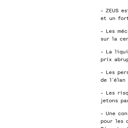
• ZEUS es
et un for
• Les méc
sur la ce
• La liqu
prix abru
• Les per
de l'élan
• Les ris
jetons pa
• Une con
pour les 