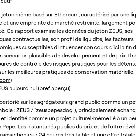
cutif
 jeton mème basé sur Ethereum, caractérisé par une liq
ée et une empreinte de marché restreinte, largement po
. Ce rapport examine les données du jeton ZEUS, ses
ques contractuelles, son profil de liquidité, les facteurs
iques susceptibles d'influencer son cours d'ici la fin 
s scénarios plausibles de développement et de prix. Il s
ures de contrôle des risques pratiques pour les détent
sur les meilleures pratiques de conservation matérielle.
.com
)
EUS aujourd'hui (bref aperçu)
pertorié sur les agrégateurs grand public comme un pet
bole : ZEUS / "zeuspepesdog"), principalement échang
et identifié comme un projet culturel/mème lié à un p
n Pepe. Les instantanés publics du prix et de l'offre révè
ransactions sur 24 heures très faible et une offre tota