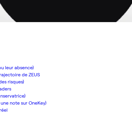
ou leur absence)
rajectoire de ZEUS
des risques)
raders
nservatrice)
t une note sur OneKey)
réel