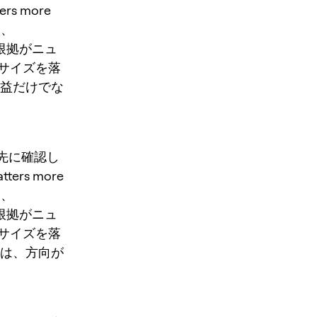
ters more
さ、
 根拠がニュ
サイズを落
損益だけでな
」を先に確認し
atters more
さ、
 根拠がニュ
サイズを落
文は、方向が