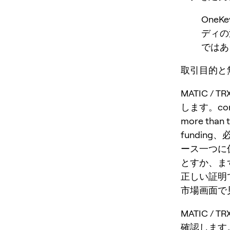
One
ディの
ではあ
取引目的と無効条
MATIC / 
します。core cr
more tha
fundi
ース一つに
とすか、ま
正しい証明
市場画面で見
MATIC /
確認します。core