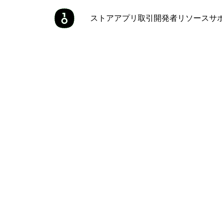
ストア
アプリ
取引
開発者
リソース
サ