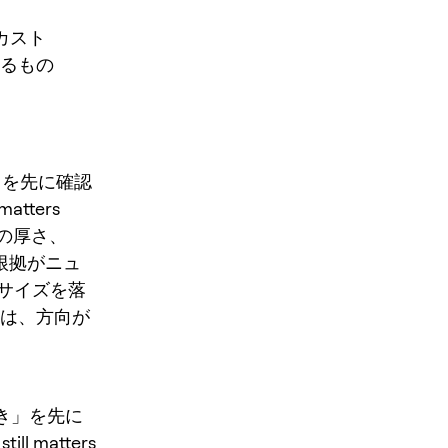
フカスト
るもの
SUI」を先に確認
matters
、板の厚さ、
 根拠がニュ
サイズを落
文は、方向が
の動き」を先に
ill matters