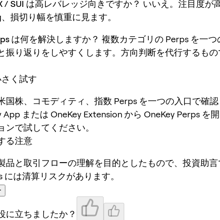
 TRX / SUI は高レバレッジ向きですか？
いいえ。注目度が
ing、損切り幅を慎重に見ます。
Perps は何を解決しますか？
複数カテゴリの Perps を一
と振り返りをしやすくします。方向判断を代行するもの
で小さく試す
米国株、コモディティ、指数 Perps を一つの入口で確
 App または OneKey Extension から OneKey Perp
ョンで試してください。
する注意
製品と取引フローの理解を目的としたもので、投資助言
ps には清算リスクがあります。
ー
役に立ちましたか？