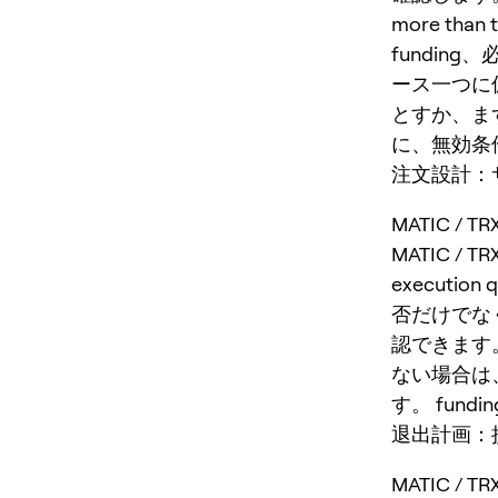
more tha
fundi
ース一つに
とすか、ま
に、無効条
注文設計：サイ
MATIC /
MATIC / T
execution 
否だけでな
認できます
ない場合は
す。 fun
退出計画：
MATIC 