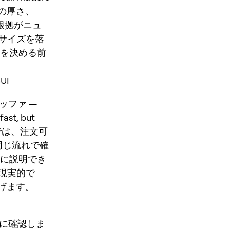
、板の厚さ、
 根拠がニュ
サイズを落
ジを決める前
UI
バッファ —
st, but
erps では、注文可
同じ流れで確
前に説明でき
現実的で
下げます。
を先に確認しま