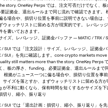
n the story. OneKey Perps では、注文可否だけでなく
ng、必要証拠金、退出ルールまで同じ流れで確認できます。
偏る場合や、損切り位置を事前に説明できない場合は、
ずウォッチリストに留める方が現実的です。 レバレッ
件を書いておきます。
ズ、レバレッジ、証拠金バッファ — MATIC / TRX / S
 TRX / SUI では「注文設計：サイズ、レバレッジ、証拠金
RX / SUI」を先に確認します。core crypto markets move fa
quality still matters more than the story. OneKey P
く、板の厚さ、funding、必要証拠金、退出ルールまで
。 根拠がニュース一つに偏る場合や、損切り位置を事
、サイズを落とすか、まずウォッチリストに留める方が
ding が不利に動くなら、保有時間を短くするかサイズを
損切り、縮小、振り返り
/ TRX / SUI では「退出計画：損切り、縮小、振り返り」