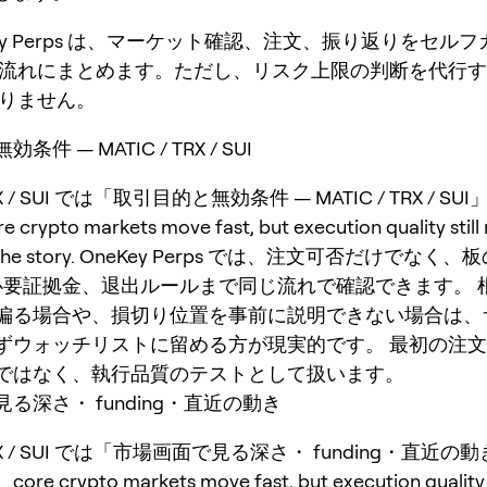
Key Perps は、マーケット確認、注文、振り返りをセル
流れにまとめます。ただし、リスク上限の判断を代行す
りません。
件 — MATIC / TRX / SUI
TRX / SUI では「取引目的と無効条件 — MATIC / TRX / 
ypto markets move fast, but execution quality still 
n the story. OneKey Perps では、注文可否だけでなく
ng、必要証拠金、退出ルールまで同じ流れで確認できます。
偏る場合や、損切り位置を事前に説明できない場合は、
ずウォッチリストに留める方が現実的です。 最初の注
ではなく、執行品質のテストとして扱います。
る深さ・ funding・直近の動き
 TRX / SUI では「市場画面で見る深さ・ funding・直近
 crypto markets move fast, but execution quality st