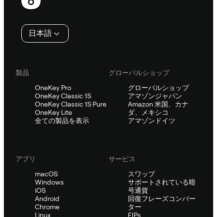
ッ
タ
日本語
ー
製品
グローバルショップ
OneKey Pro
グローバルショップ
OneKey Classic 1S
アマゾンジャパン
OneKey Classic 1S Pure
Amazon 米国、カナ
OneKey Lite
ダ、メキシコ
全ての製品を表示
アマゾンドイツ
アプリ
サービス
macOS
スワップ
Windows
サポートされている暗
iOS
号通貨
Android
回復フレーズコンバー
Chrome
ター
Linux
EIPs