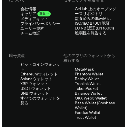
会社情報
GitHub 上のオープンソ
ースリポジトリ
キャリア
募集中
監査済みのSlowMist
メディアキット
ISO/IEC 27001 認証
プライバシーポリシー
EU NB 認証 (EN 18031)
ユーザー規約
脆弱性を報告する
チーム検証
暗号資産
他のアプリのウォレットから
移行する
ビットコインウォレッ
ト
MetaMask
Ethereumウォレット
Phantom Wallet
Solanaウォレット
Rabby Wallet
XRP ウォレット
Tronlink Wallet
USDT ウォレット
TokenPocket
BNB ウォレット
Binance Wallet
すべてのウォレットを
OKX Web3 Wallet
見る
Base Wallet (Coinbase
Wallet)
Exodus Wallet
Trust Wallet