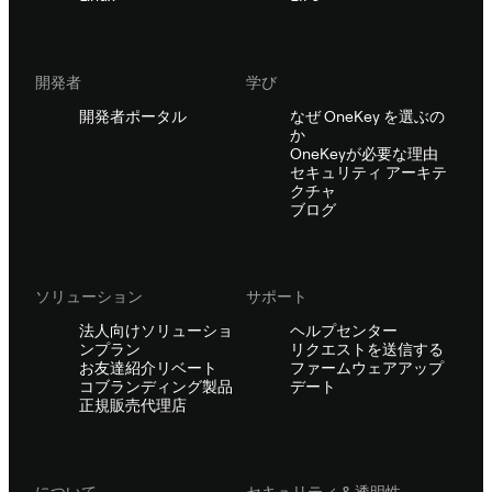
開発者
学び
開発者ポータル
なぜ OneKey を選ぶの
か
OneKeyが必要な理由
セキュリティ アーキテ
クチャ
ブログ
ソリューション
サポート
法人向けソリューショ
ヘルプセンター
ンプラン
リクエストを送信する
お友達紹介リベート
ファームウェアアップ
コブランディング製品
デート
正規販売代理店
について
セキュリティ & 透明性