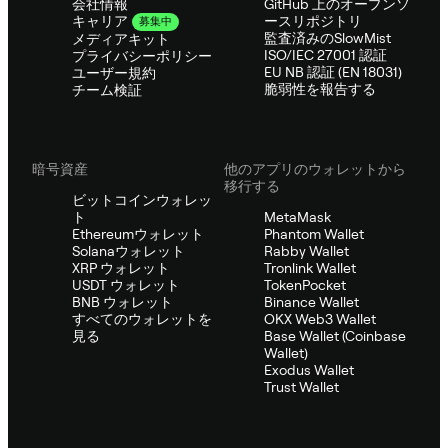
会社情報
GitHub 上のオープンソ
ースリポジトリ
キャリア
募集中
監査済みのSlowMist
メディアキット
ISO/IEC 27001 認証
プライバシーポリシー
EU NB 認証 (EN 18031)
ユーザー規約
脆弱性を報告する
チーム検証
暗号資産
他のアプリのウォレットから
移行する
ビットコインウォレッ
ト
MetaMask
Ethereumウォレット
Phantom Wallet
Solanaウォレット
Rabby Wallet
XRP ウォレット
Tronlink Wallet
USDT ウォレット
TokenPocket
BNB ウォレット
Binance Wallet
すべてのウォレットを
OKX Web3 Wallet
見る
Base Wallet (Coinbase
Wallet)
Exodus Wallet
Trust Wallet