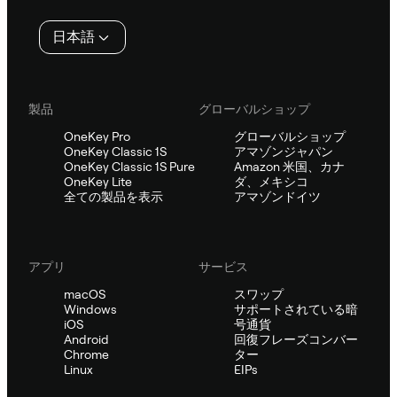
タ
日本語
ー
製品
グローバルショップ
OneKey Pro
グローバルショップ
OneKey Classic 1S
アマゾンジャパン
OneKey Classic 1S Pure
Amazon 米国、カナ
OneKey Lite
ダ、メキシコ
全ての製品を表示
アマゾンドイツ
アプリ
サービス
macOS
スワップ
Windows
サポートされている暗
iOS
号通貨
Android
回復フレーズコンバー
Chrome
ター
Linux
EIPs