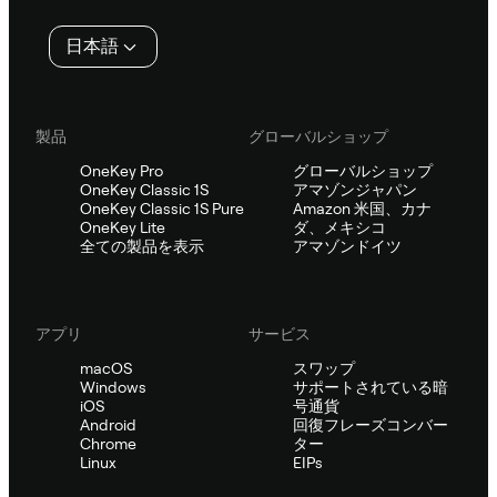
タ
日本語
ー
製品
グローバルショップ
OneKey Pro
グローバルショップ
OneKey Classic 1S
アマゾンジャパン
OneKey Classic 1S Pure
Amazon 米国、カナ
OneKey Lite
ダ、メキシコ
全ての製品を表示
アマゾンドイツ
アプリ
サービス
macOS
スワップ
Windows
サポートされている暗
iOS
号通貨
Android
回復フレーズコンバー
Chrome
ター
Linux
EIPs