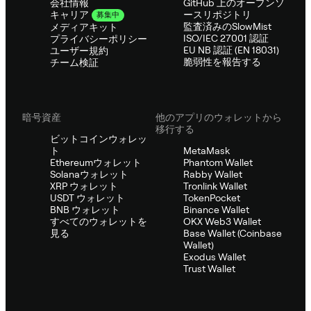
会社情報
GitHub 上のオープンソ
ースリポジトリ
キャリア
募集中
監査済みのSlowMist
メディアキット
ISO/IEC 27001 認証
プライバシーポリシー
EU NB 認証 (EN 18031)
ユーザー規約
脆弱性を報告する
チーム検証
暗号資産
他のアプリのウォレットから
移行する
ビットコインウォレッ
ト
MetaMask
Ethereumウォレット
Phantom Wallet
Solanaウォレット
Rabby Wallet
XRP ウォレット
Tronlink Wallet
USDT ウォレット
TokenPocket
BNB ウォレット
Binance Wallet
すべてのウォレットを
OKX Web3 Wallet
見る
Base Wallet (Coinbase
Wallet)
Exodus Wallet
Trust Wallet