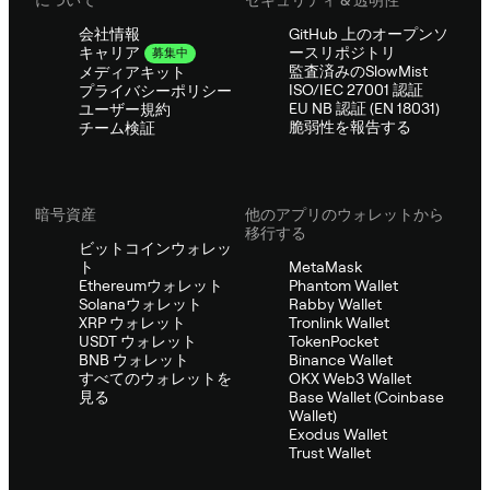
会社情報
GitHub 上のオープンソ
ースリポジトリ
キャリア
募集中
監査済みのSlowMist
メディアキット
ISO/IEC 27001 認証
プライバシーポリシー
EU NB 認証 (EN 18031)
ユーザー規約
脆弱性を報告する
チーム検証
暗号資産
他のアプリのウォレットから
移行する
ビットコインウォレッ
ト
MetaMask
Ethereumウォレット
Phantom Wallet
Solanaウォレット
Rabby Wallet
XRP ウォレット
Tronlink Wallet
USDT ウォレット
TokenPocket
BNB ウォレット
Binance Wallet
すべてのウォレットを
OKX Web3 Wallet
見る
Base Wallet (Coinbase
Wallet)
Exodus Wallet
Trust Wallet