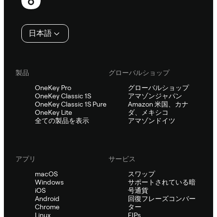
ッ
タ
日本語
ー
製品
グローバルショップ
OneKey Pro
グローバルショップ
OneKey Classic 1S
アマゾンジャパン
OneKey Classic 1S Pure
Amazon 米国、カナ
OneKey Lite
ダ、メキシコ
全ての製品を表示
アマゾンドイツ
アプリ
サービス
macOS
スワップ
Windows
サポートされている暗
iOS
号通貨
Android
回復フレーズコンバー
Chrome
ター
Linux
EIPs