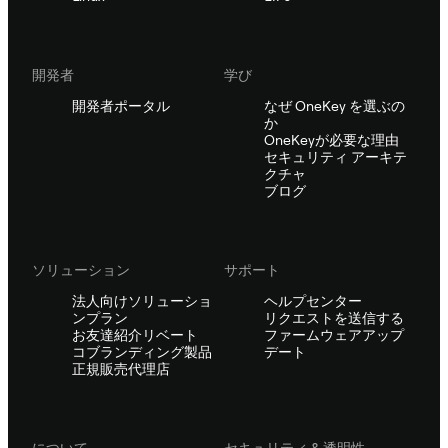
開発者
学び
開発者ポータル
なぜ OneKey を選ぶの
か
OneKeyが必要な理由
セキュリティ アーキテ
クチャ
ブログ
ソリューション
サポート
法人向けソリューショ
ヘルプセンター
ンプラン
リクエストを送信する
お友達紹介リベート
ファームウェアアップ
コブランディング製品
デート
正規販売代理店
について
セキュリティ & 透明性