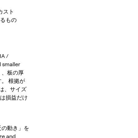
フカスト
るもの
A /
smaller
けでなく、板の厚
す。 根拠が
は、サイズ
後は損益だけ
・直近の動き」を
ze and