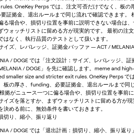
 exit rules. OneKey Perps では、注文可否だけでなく、板
ng、必要証拠金、退出ルールまで同じ流れで確認できます。
偏る場合や、損切り位置を事前に説明できない場合は、
ずウォッチリストに留める方が現実的です。 最初の注
ではなく、執行品質のテストとして扱います。
ズ、レバレッジ、証拠金バッファ — ACT / MELANIA /
MELANIA / DOGE では「注文設計：サイズ、レバレッジ、
 MELANIA / DOGE」を先に確認します。meme and high-vol
ed smaller size and stricter exit rules. OneKey Pe
、板の厚さ、funding、必要証拠金、退出ルールまで同
 根拠がニュース一つに偏る場合や、損切り位置を事前
サイズを落とすか、まずウォッチリストに留める方が現
を決める前に、無効条件を書いておきます。
損切り、縮小、振り返り
MELANIA / DOGE では「退出計画：損切り、縮小、振り返