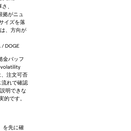
の厚さ、
 根拠がニュ
サイズを落
文は、方向が
 DOGE
証拠金バッフ
atility
rps では、注文可否
じ流れで確認
に説明できな
実的です。
り」を先に確