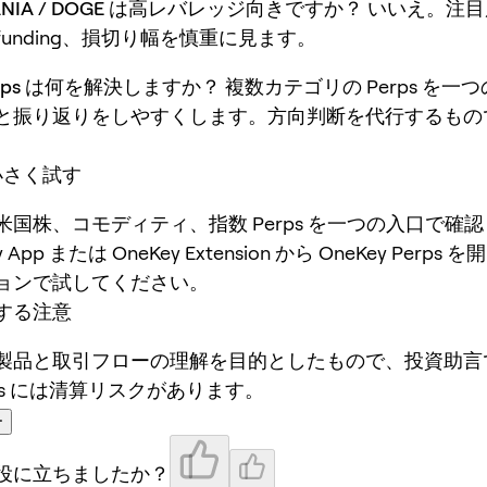
ELANIA / DOGE は高レバレッジ向きですか？
いいえ。注目
unding、損切り幅を慎重に見ます。
Perps は何を解決しますか？
複数カテゴリの Perps を一
と振り返りをしやすくします。方向判断を代行するもの
で小さく試す
米国株、コモディティ、指数 Perps を一つの入口で確
 App または OneKey Extension から OneKey Perp
ョンで試してください。
する注意
製品と取引フローの理解を目的としたもので、投資助言
ps には清算リスクがあります。
ー
役に立ちましたか？