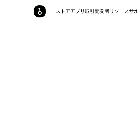
ストア
アプリ
取引
開発者
リソース
サ