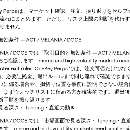
Key Perps は、マーケット確認、注文、振り返りをセル
流れにまとめます。ただし、リスク上限の判断を代行す
りません。
件 — ACT / MELANIA / DOGE
LANIA / DOGE では「取引目的と無効条件 — ACT / MELANI
認します。meme and high-volatility markets need 
stricter exit rules. OneKey Perps では、注文可否だ
ding、必要証拠金、退出ルールまで同じ流れで確認できま
つに偏る場合や、損切り位置を事前に説明できない場合
、まずウォッチリストに留める方が現実的です。 退出
断手順を振り返ります。
る深さ・ funding・直近の動き
ELANIA / DOGE では「市場画面で見る深さ・ funding
me and high-volatility markets need smaller si