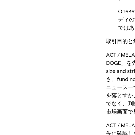
One
ディの
ではあ
取引目的と無効条
ACT / ME
DOGE」を先に確
size and 
さ、fun
ニュース一
を落とすか
でなく、判
市場画面で見
ACT / M
先に確認します。me