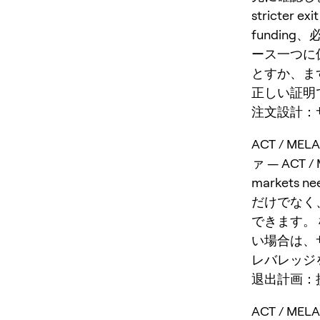
stricter
fundi
ース一つに
とすか、ま
正しい証明
注文設計：サイ
ACT / 
ァ — ACT /
markets ne
だけでなく
できます。
い場合は、
レバレッジ
退出計画：
ACT / 