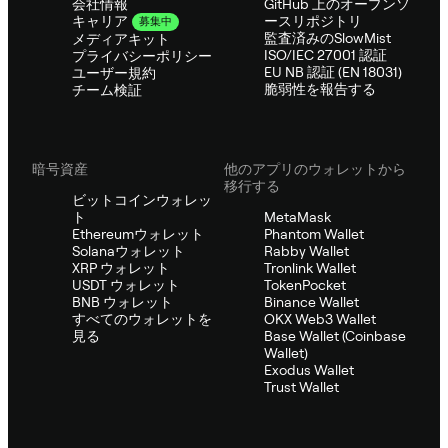
会社情報
GitHub 上のオープンソ
ースリポジトリ
キャリア
募集中
監査済みのSlowMist
メディアキット
ISO/IEC 27001 認証
プライバシーポリシー
EU NB 認証 (EN 18031)
ユーザー規約
脆弱性を報告する
チーム検証
暗号資産
他のアプリのウォレットから
移行する
ビットコインウォレッ
ト
MetaMask
Ethereumウォレット
Phantom Wallet
Solanaウォレット
Rabby Wallet
XRP ウォレット
Tronlink Wallet
USDT ウォレット
TokenPocket
BNB ウォレット
Binance Wallet
すべてのウォレットを
OKX Web3 Wallet
見る
Base Wallet (Coinbase
Wallet)
Exodus Wallet
Trust Wallet