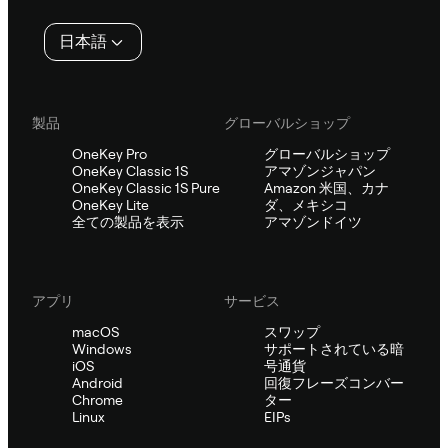
タ
日本語
ー
製品
グローバルショップ
OneKey Pro
グローバルショップ
OneKey Classic 1S
アマゾンジャパン
OneKey Classic 1S Pure
Amazon 米国、カナ
OneKey Lite
ダ、メキシコ
全ての製品を表示
アマゾンドイツ
アプリ
サービス
macOS
スワップ
Windows
サポートされている暗
iOS
号通貨
Android
回復フレーズコンバー
Chrome
ター
Linux
EIPs