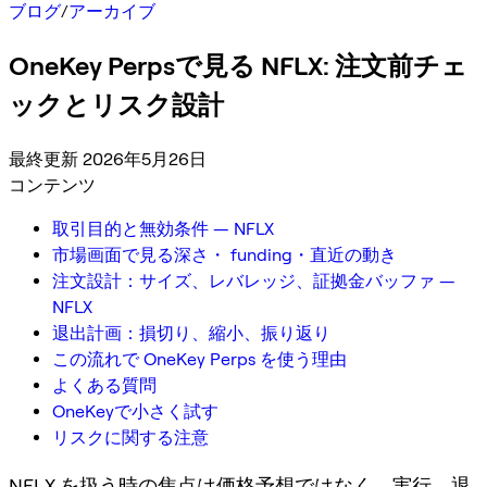
ブログ
/
アーカイブ
OneKey Perpsで見る NFLX: 注文前チェ
ックとリスク設計
最終更新 2026年5月26日
コンテンツ
取引目的と無効条件 — NFLX
市場画面で見る深さ・ funding・直近の動き
注文設計：サイズ、レバレッジ、証拠金バッファ —
NFLX
退出計画：損切り、縮小、振り返り
この流れで OneKey Perps を使う理由
よくある質問
OneKeyで小さく試す
リスクに関する注意
NFLX を扱う時の焦点は価格予想ではなく、実行、退