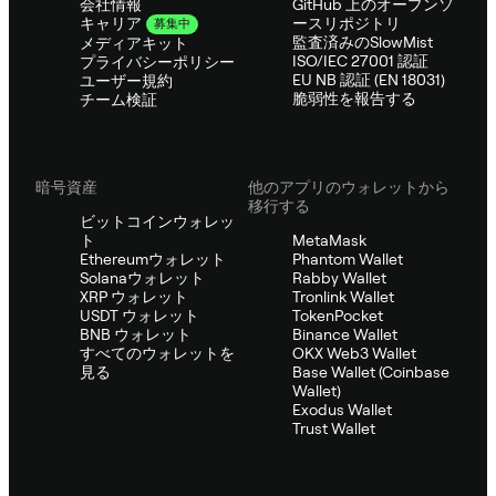
会社情報
GitHub 上のオープンソ
ースリポジトリ
キャリア
募集中
監査済みのSlowMist
メディアキット
ISO/IEC 27001 認証
プライバシーポリシー
EU NB 認証 (EN 18031)
ユーザー規約
脆弱性を報告する
チーム検証
暗号資産
他のアプリのウォレットから
移行する
ビットコインウォレッ
ト
MetaMask
Ethereumウォレット
Phantom Wallet
Solanaウォレット
Rabby Wallet
XRP ウォレット
Tronlink Wallet
USDT ウォレット
TokenPocket
BNB ウォレット
Binance Wallet
すべてのウォレットを
OKX Web3 Wallet
見る
Base Wallet (Coinbase
Wallet)
Exodus Wallet
Trust Wallet