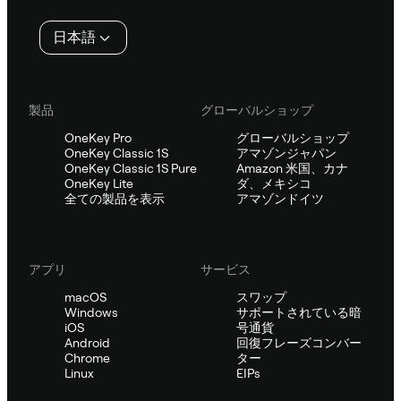
タ
日本語
ー
製品
グローバルショップ
OneKey Pro
グローバルショップ
OneKey Classic 1S
アマゾンジャパン
OneKey Classic 1S Pure
Amazon 米国、カナ
OneKey Lite
ダ、メキシコ
全ての製品を表示
アマゾンドイツ
アプリ
サービス
macOS
スワップ
Windows
サポートされている暗
iOS
号通貨
Android
回復フレーズコンバー
Chrome
ター
Linux
EIPs