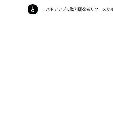
ストア
アプリ
取引
開発者
リソース
サ