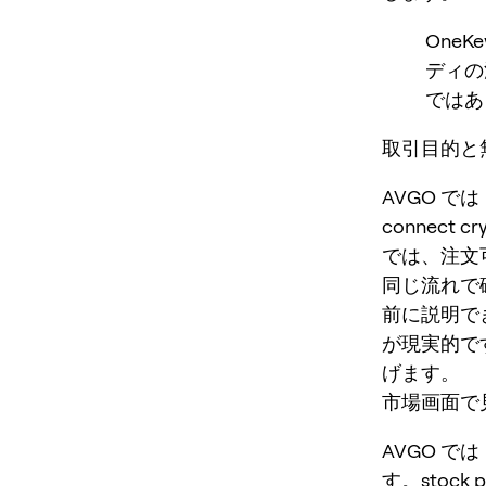
One
ディの
ではあ
取引目的と無
AVGO で
connect cry
では、注文
同じ流れで
前に説明で
が現実的です
げます。
市場画面で見
AVGO で
す。stock pe