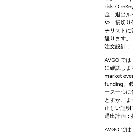
risk. O
金、退出ル
や、損切り
チリストに
返ります。
注文設計：
AVGO で
に確認します。sto
market e
fundi
ース一つに
とすか、ま
正しい証明
退出計画：
AVGO で