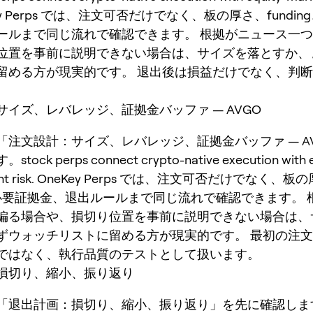
neKey Perps では、注文可否だけでなく、板の厚さ、fundi
ールまで同じ流れで確認できます。 根拠がニュース一
位置を事前に説明できない場合は、サイズを落とすか、
留める方が現実的です。 退出後は損益だけでなく、判
サイズ、レバレッジ、証拠金バッファ — AVGO
は「注文設計：サイズ、レバレッジ、証拠金バッファ — A
ck perps connect crypto-native execution with e
vent risk. OneKey Perps では、注文可否だけでなく、板
ng、必要証拠金、退出ルールまで同じ流れで確認できます。
偏る場合や、損切り位置を事前に説明できない場合は、
ずウォッチリストに留める方が現実的です。 最初の注
ではなく、執行品質のテストとして扱います。
損切り、縮小、振り返り
は「退出計画：損切り、縮小、振り返り」を先に確認します。