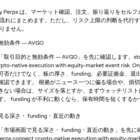
Key Perps は、マーケット確認、注文、振り返りをセル
流れにまとめます。ただし、リスク上限の判断を代行す
りません。
効条件 — AVGO
は「取引目的と無効条件 — AVGO」を先に確認します。stock
pto-native execution with equity-market event risk. O
可否だけでなく、板の厚さ、funding、必要証拠金、退
確認できます。 根拠がニュース一つに偏る場合や、損
きない場合は、サイズを落とすか、まずウォッチリスト
。 funding が不利に動くなら、保有時間を短くする
る深さ・ funding・直近の動き
は「市場画面で見る深さ・ funding・直近の動き」を先
rps connect crypto-native execution with equity-mar