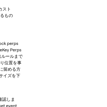
フカスト
るもの
 perps
neKey Perps
出ルールまで
切り位置を事
に留める方
かサイズを下
に確認しま
ket event