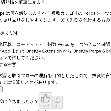
g、損切り幅を慎重に見ます。
Perps は何を解決しますか？
複数カテゴリの Perps を一
と振り返りをしやすくします。方向判断を代行するもの
で小さく試す
米国株、コモディティ、指数 Perps を一つの入口で確
 App または OneKey Extension から OneKey Perp
ョンで試してください。
する注意
製品と取引フローの理解を目的としたもので、投資助言
ps には清算リスクがあります。
ー
役に立ちましたか？
いいえ
はい