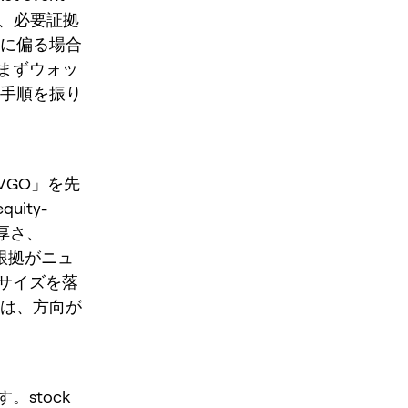
ng、必要証拠
つに偏る場合
まずウォッ
断手順を振り
VGO」を先
quity-
の厚さ、
 根拠がニュ
サイズを落
文は、方向が
stock