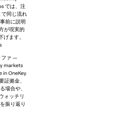
Perps では、注
まで同じ流れ
を事前に説明
方が現実的
を下げます。
s
ッファ —
 markets
e in OneKey.
、必要証拠金、
偏る場合や、
ウォッチリ
順を振り返り