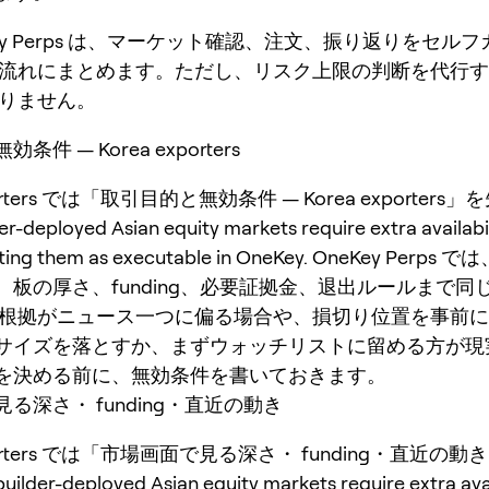
Key Perps は、マーケット確認、注文、振り返りをセル
流れにまとめます。ただし、リスク上限の判断を代行す
りません。
件 — Korea exporters
porters では「取引目的と無効条件 — Korea exporter
deployed Asian equity markets require extra availabil
ating them as executable in OneKey. OneKey Perp
、板の厚さ、funding、必要証拠金、退出ルールまで同
 根拠がニュース一つに偏る場合や、損切り位置を事前
サイズを落とすか、まずウォッチリストに留める方が現
を決める前に、無効条件を書いておきます。
る深さ・ funding・直近の動き
xporters では「市場画面で見る深さ・ funding・直近の
er-deployed Asian equity markets require extra avail