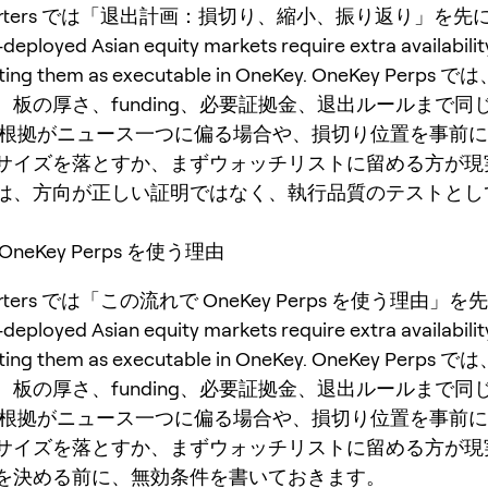
exporters では「退出計画：損切り、縮小、振り返り」を
eployed Asian equity markets require extra availabili
ating them as executable in OneKey. OneKey Perp
、板の厚さ、funding、必要証拠金、退出ルールまで同
 根拠がニュース一つに偏る場合や、損切り位置を事前
サイズを落とすか、まずウォッチリストに留める方が現
は、方向が正しい証明ではなく、執行品質のテストとし
neKey Perps を使う理由
xporters では「この流れで OneKey Perps を使う理由
eployed Asian equity markets require extra availabili
ating them as executable in OneKey. OneKey Perp
、板の厚さ、funding、必要証拠金、退出ルールまで同
 根拠がニュース一つに偏る場合や、損切り位置を事前
サイズを落とすか、まずウォッチリストに留める方が現
を決める前に、無効条件を書いておきます。