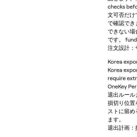
checks bef
文可否だけ
で確認でき
できない場
です。 fu
注文設計：サ
Korea 
Korea exp
require ext
OneKey
退出ルール
損切り位置
ストに留め
ます。
退出計画：