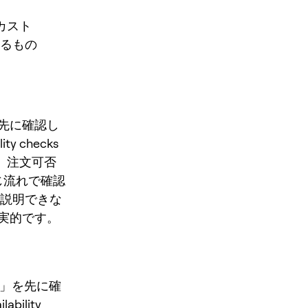
フカスト
るもの
s」を先に確認し
ity checks
s では、注文可否
じ流れで確認
に説明できな
実的です。
動き」を先に確
ability