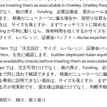
ore treating them as executable in OneKey. OneKey 
でなく、板の厚さ、funding、必要証拠金、退出ルール
ます。 根拠がニュース一つに偏る場合や、損切り位置
合は、サイズを落とすか、まずウォッチリストに留める
nding が不利に動くなら、保有時間を短くするかサイズ
イズ、レバレッジ、証拠金バッファ — Korea exporter
exporters では「注文設計：サイズ、レバレッジ、証拠金バ
orters」を先に確認します。builder-deployed Asian equity
ra availability checks before treating them as executabl
 Perps では、注文可否だけでなく、板の厚さ、funding
まで同じ流れで確認できます。 根拠がニュース一つに
を事前に説明できない場合は、サイズを落とすか、まず
る方が現実的です。 退出後は損益だけでなく、判断手
損切り、縮小、振り返り