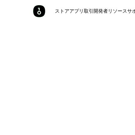
ストア
アプリ
取引
開発者
リソース
サ