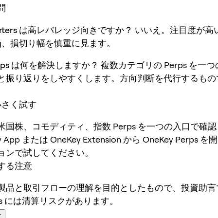
問
xporters は高レバレッジ向きですか？
いいえ。注目度が高
ing、損切り幅を慎重に見ます。
Perps は何を解決しますか？
複数カテゴリの Perps を一
と振り返りをしやすくします。方向判断を代行するもの
で小さく試す
米国株、コモディティ、指数 Perps を一つの入口で確
 App または OneKey Extension から OneKey Perp
ョンで試してください。
する注意
製品と取引フローの理解を目的としたもので、投資助言
ps には清算リスクがあります。
ー