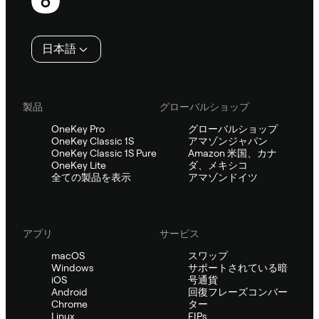
ッ
タ
日本語
ー
製品
グローバルショップ
OneKey Pro
グローバルショップ
OneKey Classic 1S
アマゾンジャパン
OneKey Classic 1S Pure
Amazon 米国、カナ
OneKey Lite
ダ、メキシコ
全ての製品を表示
アマゾンドイツ
アプリ
サービス
macOS
スワップ
Windows
サポートされている暗
iOS
号通貨
Android
回復フレーズコンバー
Chrome
ター
Linux
EIPs