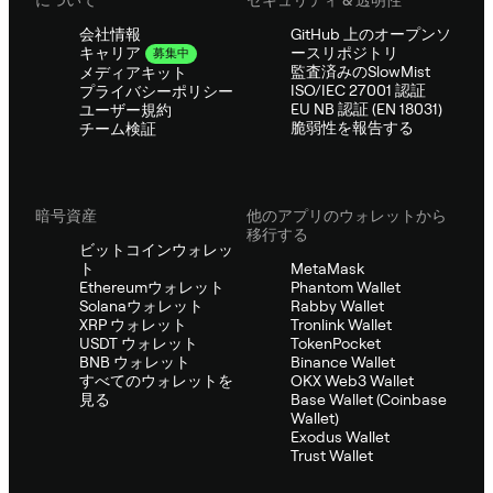
会社情報
GitHub 上のオープンソ
ースリポジトリ
キャリア
募集中
監査済みのSlowMist
メディアキット
ISO/IEC 27001 認証
プライバシーポリシー
EU NB 認証 (EN 18031)
ユーザー規約
脆弱性を報告する
チーム検証
暗号資産
他のアプリのウォレットから
移行する
ビットコインウォレッ
ト
MetaMask
Ethereumウォレット
Phantom Wallet
Solanaウォレット
Rabby Wallet
XRP ウォレット
Tronlink Wallet
USDT ウォレット
TokenPocket
BNB ウォレット
Binance Wallet
すべてのウォレットを
OKX Web3 Wallet
見る
Base Wallet (Coinbase
Wallet)
Exodus Wallet
Trust Wallet