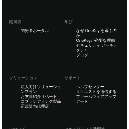
開発者
学び
開発者ポータル
なぜ OneKey を選ぶの
か
OneKeyが必要な理由
セキュリティ アーキテ
クチャ
ブログ
ソリューション
サポート
法人向けソリューショ
ヘルプセンター
ンプラン
リクエストを送信する
お友達紹介リベート
ファームウェアアップ
コブランディング製品
デート
正規販売代理店
について
セキュリティ & 透明性