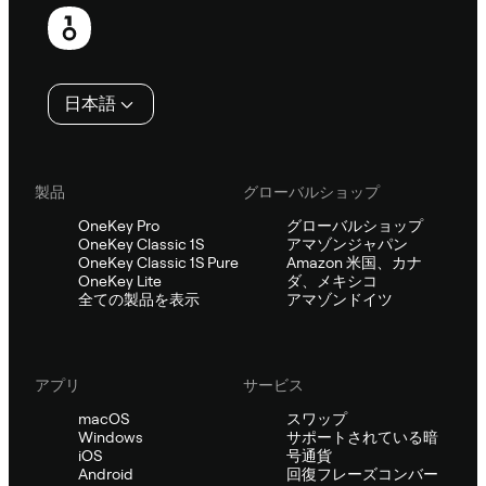
フ
ッ
タ
日本語
ー
製品
グローバルショップ
OneKey Pro
グローバルショップ
OneKey Classic 1S
アマゾンジャパン
OneKey Classic 1S Pure
Amazon 米国、カナ
OneKey Lite
ダ、メキシコ
全ての製品を表示
アマゾンドイツ
アプリ
サービス
macOS
スワップ
Windows
サポートされている暗
iOS
号通貨
Android
回復フレーズコンバー