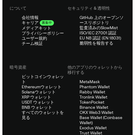
について
セキュリティ & 透明性
会社情報
GitHub 上のオープンソ
ースリポジトリ
キャリア
募集中
監査済みのSlowMist
メディアキット
ISO/IEC 27001 認証
プライバシーポリシー
EU NB 認証 (EN 18031)
ユーザー規約
脆弱性を報告する
チーム検証
暗号資産
他のアプリのウォレットから
移行する
ビットコインウォレッ
ト
MetaMask
Ethereumウォレット
Phantom Wallet
Solanaウォレット
Rabby Wallet
XRP ウォレット
Tronlink Wallet
USDT ウォレット
TokenPocket
BNB ウォレット
Binance Wallet
すべてのウォレットを
OKX Web3 Wallet
見る
Base Wallet (Coinbase
Wallet)
Exodus Wallet
Trust Wallet