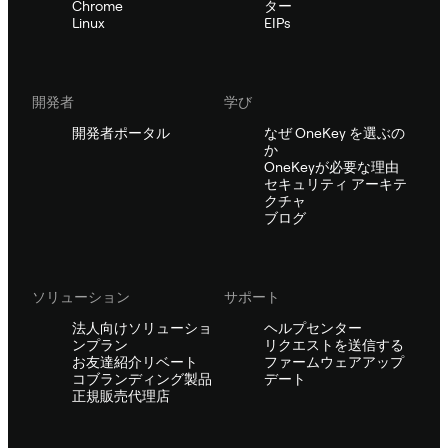
Chrome
ター
Linux
EIPs
開発者
学び
開発者ポータル
なぜ OneKey を選ぶの
か
OneKeyが必要な理由
セキュリティ アーキテ
クチャ
ブログ
ソリューション
サポート
法人向けソリューショ
ヘルプセンター
ンプラン
リクエストを送信する
お友達紹介リベート
ファームウェアアップ
コブランディング製品
デート
正規販売代理店