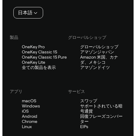
タ
日本語
ー
製品
グローバルショップ
OneKey Pro
グローバルショップ
OneKey Classic 1S
アマゾンジャパン
OneKey Classic 1S Pure
Amazon 米国、カナ
OneKey Lite
ダ、メキシコ
全ての製品を表示
アマゾンドイツ
アプリ
サービス
macOS
スワップ
Windows
サポートされている暗
iOS
号通貨
Android
回復フレーズコンバー
Chrome
ター
Linux
EIPs