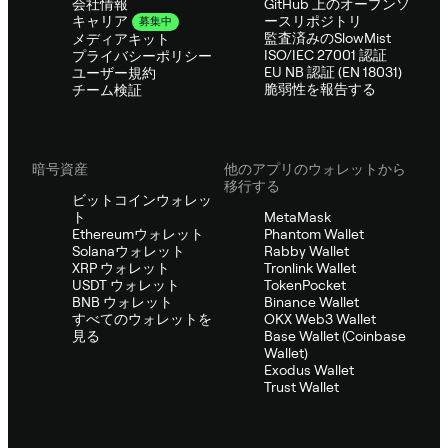
会社情報
GitHub 上のオープンソ
ースリポジトリ
キャリア
募集中
監査済みのSlowMist
メディアキット
ISO/IEC 27001 認証
プライバシーポリシー
EU NB 認証 (EN 18031)
ユーザー規約
脆弱性を報告する
チーム検証
暗号資産
他のアプリのウォレットから
移行する
ビットコインウォレッ
ト
MetaMask
Ethereumウォレット
Phantom Wallet
Solanaウォレット
Rabby Wallet
XRP ウォレット
Tronlink Wallet
USDT ウォレット
TokenPocket
BNB ウォレット
Binance Wallet
すべてのウォレットを
OKX Web3 Wallet
見る
Base Wallet (Coinbase
Wallet)
Exodus Wallet
Trust Wallet