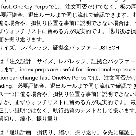
nge fast. OneKey Perps では、注文可否だけでなく、板
ng、必要証拠金、退出ルールまで同じ流れで確認できます。
偏る場合や、損切り位置を事前に説明できない場合は、
ずウォッチリストに留める方が現実的です。 退出後は
順を振り返ります。
イズ、レバレッジ、証拠金バッファ — USTECH
 では「注文設計：サイズ、レバレッジ、証拠金バッファ — U
ndex perps are useful for directional exposure 
lation can change fast. OneKey Perps では、注文
unding、必要証拠金、退出ルールまで同じ流れで確認で
ス一つに偏る場合や、損切り位置を事前に説明できない
すか、まずウォッチリストに留める方が現実的です。 
正しい証明ではなく、執行品質のテストとして扱います
損切り、縮小、振り返り
 では「退出計画：損切り、縮小、振り返り」を先に確認しま