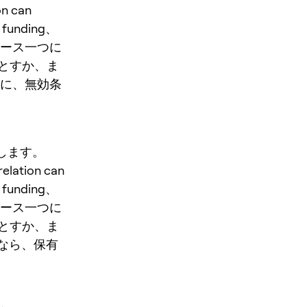
on can
unding、
ュース一つに
とすか、ま
前に、無効条
認します。
relation can
unding、
ュース一つに
とすか、ま
くなら、保有