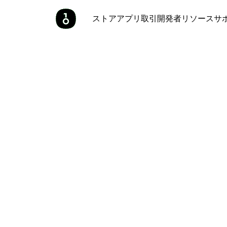
ストア
アプリ
取引
開発者
リソース
サ