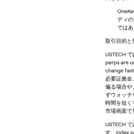
One
ディの
ではあ
取引目的と無
USTECH
perps are u
change 
必要証拠金
偏る場合や
ずウォッチリ
時間を短く
市場画面で見
USTECH
す。index per