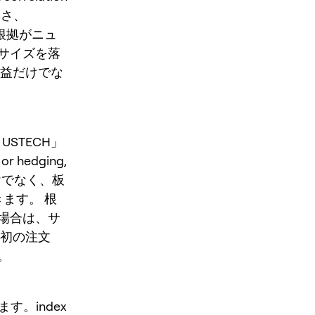
の厚さ、
 根拠がニュ
サイズを落
損益だけでな
STECH」
or hedging,
可否だけでなく、板
きます。 根
場合は、サ
最初の注文
。
す。index