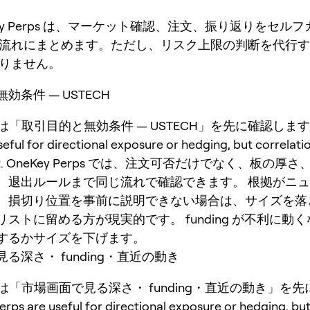
Key Perps は、マーケット確認、注文、振り返りをセル
流れにまとめます。ただし、リスク上限の判断を代行す
りません。
効条件 — USTECH
 では「取引目的と無効条件 — USTECH」を先に確認します。
seful for directional exposure or hedging, but correlati
fast. OneKey Perps では、注文可否だけでなく、板の厚さ、f
、退出ルールまで同じ流れで確認できます。 根拠がニ
、損切り位置を事前に説明できない場合は、サイズを落
ストに留める方が現実的です。 funding が不利に動
するかサイズを下げます。
る深さ・ funding・直近の動き
 では「市場画面で見る深さ・ funding・直近の動き」を
ps are useful for directional exposure or hedging, but