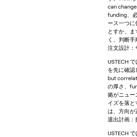
can cha
fundi
ース一つに
とすか、ま
く、判断手
注文設計：サ
USTECH
を先に確認します。i
but corre
の厚さ、f
拠がニュー
イズを落と
は、方向が
退出計画：
USTECH