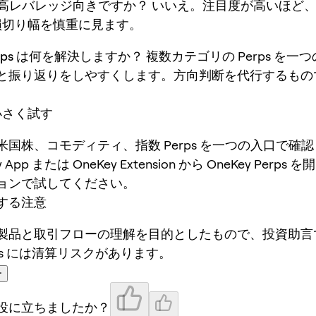
 は高レバレッジ向きですか？
いいえ。注目度が高いほど
g、損切り幅を慎重に見ます。
Perps は何を解決しますか？
複数カテゴリの Perps を一
と振り返りをしやすくします。方向判断を代行するもの
で小さく試す
米国株、コモディティ、指数 Perps を一つの入口で確
 App または OneKey Extension から OneKey Perp
ョンで試してください。
する注意
製品と取引フローの理解を目的としたもので、投資助言
ps には清算リスクがあります。
ー
役に立ちましたか？