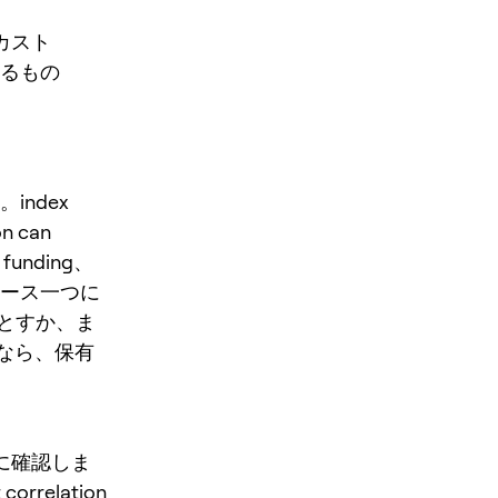
フカスト
るもの
index
on can
unding、
ュース一つに
とすか、ま
くなら、保有
先に確認しま
 correlation