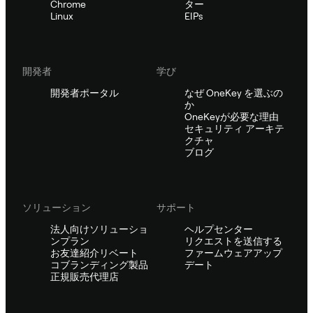
Chrome
ター
Linux
EIPs
開発者
学び
開発者ポータル
なぜ OneKey を選ぶの
か
OneKeyが必要な理由
セキュリティ アーキテ
クチャ
ブログ
ソリューション
サポート
法人向けソリューショ
ヘルプセンター
ンプラン
リクエストを送信する
お友達紹介リベート
ファームウェアアップ
コブランディング製品
デート
正規販売代理店