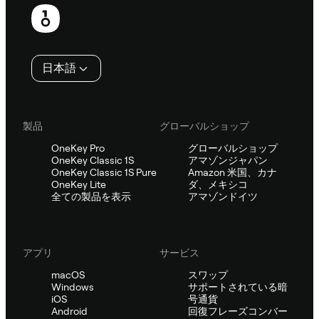
フ
ッ
タ
日本語
ー
製品
グローバルショップ
OneKey Pro
グローバルショップ
OneKey Classic 1S
アマゾンジャパン
OneKey Classic 1S Pure
Amazon 米国、カナ
OneKey Lite
ダ、メキシコ
全ての製品を表示
アマゾンドイツ
アプリ
サービス
macOS
スワップ
Windows
サポートされている暗
iOS
号通貨
Android
回復フレーズコンバー