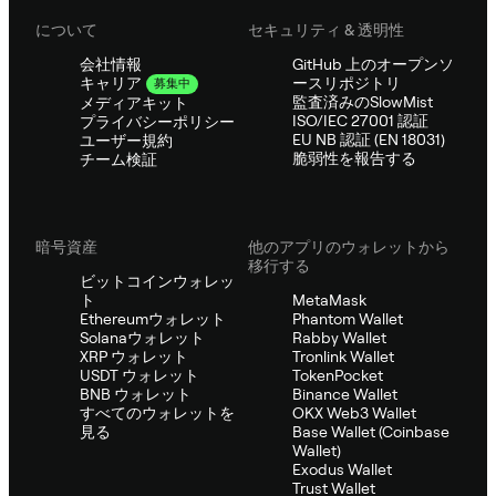
について
セキュリティ & 透明性
会社情報
GitHub 上のオープンソ
ースリポジトリ
キャリア
募集中
監査済みのSlowMist
メディアキット
ISO/IEC 27001 認証
プライバシーポリシー
EU NB 認証 (EN 18031)
ユーザー規約
脆弱性を報告する
チーム検証
暗号資産
他のアプリのウォレットから
移行する
ビットコインウォレッ
ト
MetaMask
Ethereumウォレット
Phantom Wallet
Solanaウォレット
Rabby Wallet
XRP ウォレット
Tronlink Wallet
USDT ウォレット
TokenPocket
BNB ウォレット
Binance Wallet
すべてのウォレットを
OKX Web3 Wallet
見る
Base Wallet (Coinbase
Wallet)
Exodus Wallet
Trust Wallet