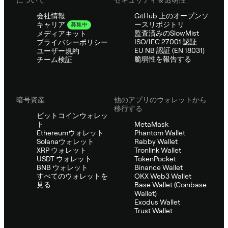
会社情報
GitHub 上のオープンソ
ースリポジトリ
キャリア
募集中
監査済みのSlowMist
メディアキット
ISO/IEC 27001 認証
プライバシーポリシー
EU NB 認証 (EN 18031)
ユーザー規約
脆弱性を報告する
チーム検証
暗号資産
他のアプリのウォレットから
移行する
ビットコインウォレッ
ト
MetaMask
Ethereumウォレット
Phantom Wallet
Solanaウォレット
Rabby Wallet
XRP ウォレット
Tronlink Wallet
USDT ウォレット
TokenPocket
BNB ウォレット
Binance Wallet
すべてのウォレットを
OKX Web3 Wallet
見る
Base Wallet (Coinbase
Wallet)
Exodus Wallet
Trust Wallet