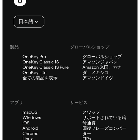
ッ
タ
日本語
ー
製品
グローバルショップ
OneKey Pro
グローバルショップ
OneKey Classic 1S
アマゾンジャパン
OneKey Classic 1S Pure
Amazon 米国、カナ
OneKey Lite
ダ、メキシコ
全ての製品を表示
アマゾンドイツ
アプリ
サービス
macOS
スワップ
Windows
サポートされている暗
iOS
号通貨
Android
回復フレーズコンバー
Chrome
ター
Linux
EIPs