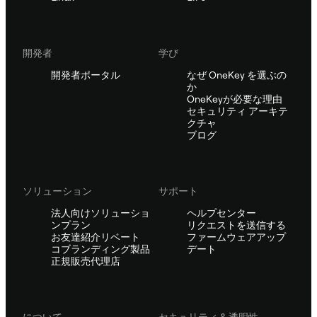
開発者
学び
開発者ポータル
なぜ OneKey を選ぶの
か
OneKeyが必要な理由
セキュリティ アーキテ
クチャ
ブログ
ソリューション
サポート
法人向けソリューショ
ヘルプセンター
ンプラン
リクエストを送信する
お友達紹介リベート
ファームウェアアップ
コブランディング製品
デート
正規販売代理店
について
セキュリティ & 透明性