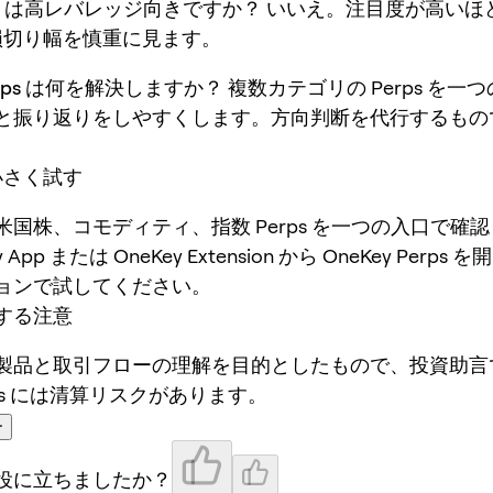
erps は高レバレッジ向きですか？
いいえ。注目度が高いほ
g、損切り幅を慎重に見ます。
Perps は何を解決しますか？
複数カテゴリの Perps を一
と振り返りをしやすくします。方向判断を代行するもの
で小さく試す
米国株、コモディティ、指数 Perps を一つの入口で確
 App または OneKey Extension から OneKey Perp
ョンで試してください。
する注意
製品と取引フローの理解を目的としたもので、投資助言
ps には清算リスクがあります。
ー
役に立ちましたか？