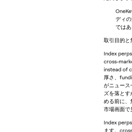
One
ディの
ではあ
取引目的と無効
Index p
cross-mark
instead o
厚さ、fu
がニュース
ズを落とす
める前に、
市場画面で見
Index 
ます。cross-m