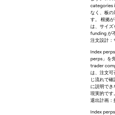
categorie
なく、板の
す。 根拠
は、サイズ
fundin
注文設計：サ
Index 
perps」を先に
trader comp
は、注文可
じ流れで確
に説明でき
現実的です
退出計画：
Index 