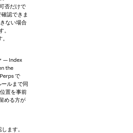
は、注文可否だけで
で確認できま
できない場合
す。
す。
 Index
n the
 Perps で
ルールまで同
り位置を事前
留める方が
確認します。