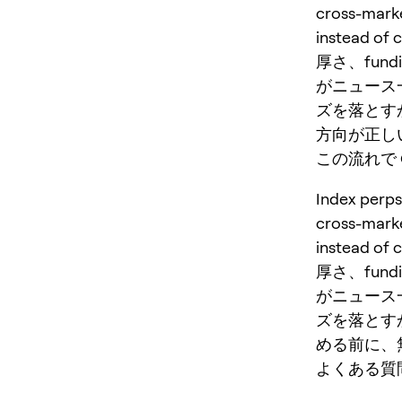
cross-mark
instead o
厚さ、fu
がニュース
ズを落とす
方向が正し
この流れで O
Index p
cross-mark
instead o
厚さ、fu
がニュース
ズを落とす
める前に、
よくある質