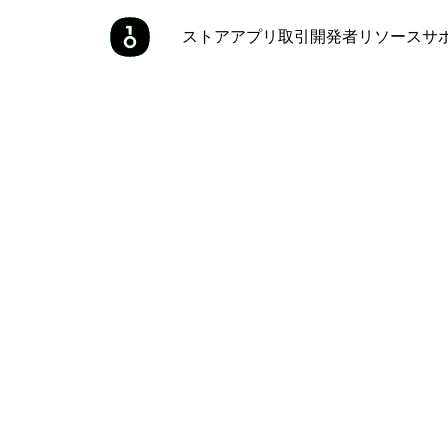
ストア
アプリ
取引
開発者
リソース
サ