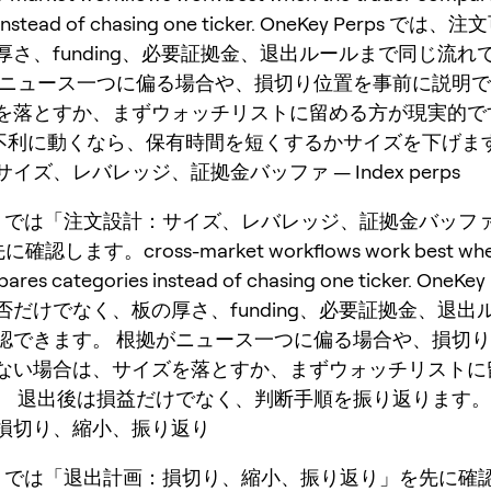
s instead of chasing one ticker. OneKey Perps で
厚さ、funding、必要証拠金、退出ルールまで同じ流れ
がニュース一つに偏る場合や、損切り位置を事前に説明
を落とすか、まずウォッチリストに留める方が現実的で
g が不利に動くなら、保有時間を短くするかサイズを下げま
イズ、レバレッジ、証拠金バッファ — Index perps
perps では「注文設計：サイズ、レバレッジ、証拠金バッファ —
確認します。cross-market workflows work best whe
ares categories instead of chasing one ticker. OneKey
否だけでなく、板の厚さ、funding、必要証拠金、退出
認できます。 根拠がニュース一つに偏る場合や、損切
ない場合は、サイズを落とすか、まずウォッチリストに
。 退出後は損益だけでなく、判断手順を振り返ります。
損切り、縮小、振り返り
perps では「退出計画：損切り、縮小、振り返り」を先に