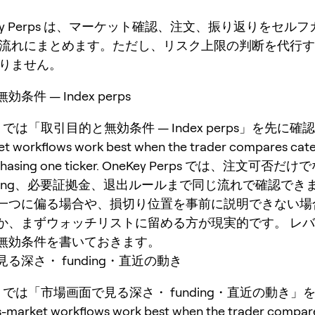
Key Perps は、マーケット確認、注文、振り返りをセル
流れにまとめます。ただし、リスク上限の判断を代行す
りません。
条件 — Index perps
erps では「取引目的と無効条件 — Index perps」を先に
et workflows work best when the trader compares cat
f chasing one ticker. OneKey Perps では、注文可否
nding、必要証拠金、退出ルールまで同じ流れで確認でき
一つに偏る場合や、損切り位置を事前に説明できない場
か、まずウォッチリストに留める方が現実的です。 レ
無効条件を書いておきます。
る深さ・ funding・直近の動き
perps では「市場画面で見る深さ・ funding・直近の動き
arket workflows work best when the trader compar