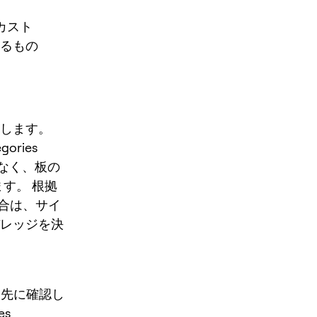
フカスト
るもの
確認します。
egories
だけでなく、板の
ます。 根拠
合は、サイ
バレッジを決
」を先に確認し
es