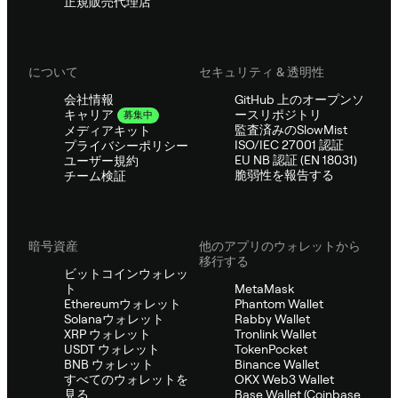
正規販売代理店
について
セキュリティ & 透明性
会社情報
GitHub 上のオープンソ
ースリポジトリ
キャリア
募集中
監査済みのSlowMist
メディアキット
ISO/IEC 27001 認証
プライバシーポリシー
EU NB 認証 (EN 18031)
ユーザー規約
脆弱性を報告する
チーム検証
暗号資産
他のアプリのウォレットから
移行する
ビットコインウォレッ
ト
MetaMask
Ethereumウォレット
Phantom Wallet
Solanaウォレット
Rabby Wallet
XRP ウォレット
Tronlink Wallet
USDT ウォレット
TokenPocket
BNB ウォレット
Binance Wallet
すべてのウォレットを
OKX Web3 Wallet
見る
Base Wallet (Coinbase