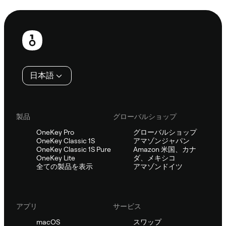
フ
ッ
タ
日本語
ー
製品
グローバルショップ
OneKey Pro
グローバルショップ
OneKey Classic 1S
アマゾンジャパン
OneKey Classic 1S Pure
Amazon 米国、カナ
OneKey Lite
ダ、メキシコ
全ての製品を表示
アマゾンドイツ
アプリ
サービス
macOS
スワップ