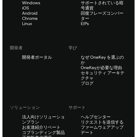
Windows
サポートされている暗
iOS
号通貨
Android
回復フレーズコンバー
Chrome
ター
Linux
EIPs
開発者
学び
開発者ポータル
なぜ OneKey を選ぶの
か
OneKeyが必要な理由
セキュリティ アーキテ
クチャ
ブログ
ソリューション
サポート
法人向けソリューショ
ヘルプセンター
ンプラン
リクエストを送信する
お友達紹介リベート
ファームウェアアップ
コブランディング製品
デート