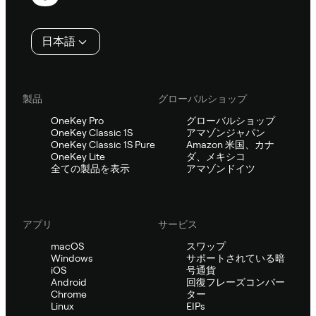
ッ
タ
日本語
ー
製品
グローバルショップ
OneKey Pro
グローバルショップ
OneKey Classic 1S
アマゾンジャパン
OneKey Classic 1S Pure
Amazon 米国、カナ
OneKey Lite
ダ、メキシコ
全ての製品を表示
アマゾンドイツ
アプリ
サービス
macOS
スワップ
Windows
サポートされている暗
iOS
号通貨
Android
回復フレーズコンバー
Chrome
ター
Linux
EIPs