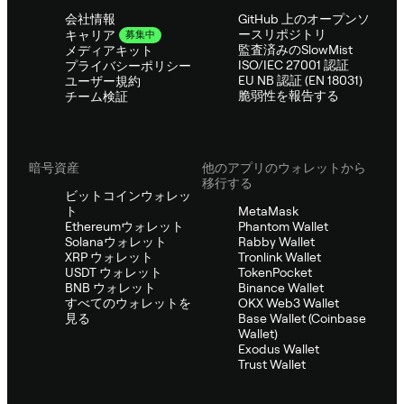
会社情報
GitHub 上のオープンソ
ースリポジトリ
キャリア
募集中
監査済みのSlowMist
メディアキット
ISO/IEC 27001 認証
プライバシーポリシー
EU NB 認証 (EN 18031)
ユーザー規約
脆弱性を報告する
チーム検証
暗号資産
他のアプリのウォレットから
移行する
ビットコインウォレッ
ト
MetaMask
Ethereumウォレット
Phantom Wallet
Solanaウォレット
Rabby Wallet
XRP ウォレット
Tronlink Wallet
USDT ウォレット
TokenPocket
BNB ウォレット
Binance Wallet
すべてのウォレットを
OKX Web3 Wallet
見る
Base Wallet (Coinbase
Wallet)
Exodus Wallet
Trust Wallet