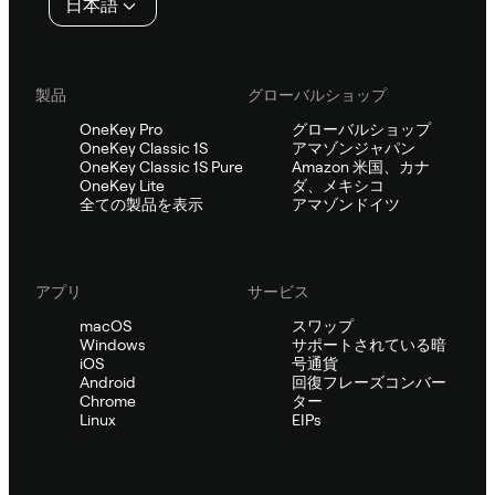
日本語
ー
製品
グローバルショップ
OneKey Pro
グローバルショップ
OneKey Classic 1S
アマゾンジャパン
OneKey Classic 1S Pure
Amazon 米国、カナ
OneKey Lite
ダ、メキシコ
全ての製品を表示
アマゾンドイツ
アプリ
サービス
macOS
スワップ
Windows
サポートされている暗
iOS
号通貨
Android
回復フレーズコンバー
Chrome
ター
Linux
EIPs