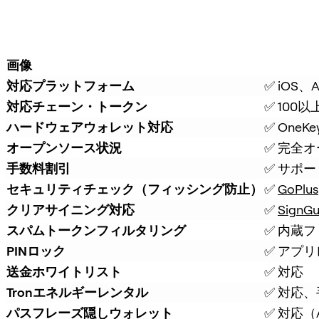
画像
対応プラットフォーム
✅ iOS
対応チェーン・トークン
✅ 100
ハードウェアウォレット対応
✅ On
オープンソース状況
✅ 完全
手数料割引
✅ サポ
セキュリティチェック（フィッシング防止）
✅ 
GoPlus
クリアサイニング対応
✅ 
SignGu
スパムトークンフィルタリング
✅ 内蔵
PINロック
✅ アプリ
送金ホワイトリスト
✅ 対応
Tronエネルギーレンタル
✅ 対応
パスフレーズ隠しウォレット
✅ 対応（At