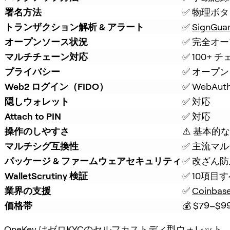
署名方法
✅ 物理ボ
トランザクション解析 & アラート
✅ 
SignGua
オープンソース状況
✅ 完全オ
マルチチェーン対応
✅ 100+ 
プライバシー
✅ オープン
Web2 ログイン（FIDO）
✅ WebAut
隠しウォレット
✅ 対応
Attach to PIN
✅ 対応
操作のしやすさ
⚠️ 基本的
マルチシグ互換性
✅ 主流マ
パッケージ & ファームウェアセキュリティ
✅ 改ざん
WalletScrutiny
 検証
✅ 10項目
業界の支援
✅ 
Coinbas
価格帯
💰 $79–$9
OneKey はゼロKYCのセルフカストディ型ウォレット