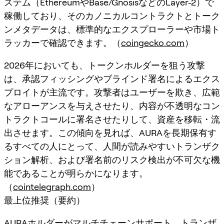
ステム（EthereumやBase/GnosisなどのLayer-2）で
稼働しており、そのカノニカルコントラクトとトーク
ンメタデータは、標準的なエクスプローラーや市場ト
ラッカーで確認できます。（
coingecko.com
）
2026年においても、トークンホルダーを狙う攻撃
は、承認フィッシングやブラインド署名によるエクス
プロイトが主流です。攻撃者はユーザーを欺き、広範
なアローアンスを与えさせたり、内容が不透明なコン
トラクトコールに署名させたりして、資産を移転・流
出させます。この傾向を見れば、AURAを長期保有す
るすべての人にとって、人間が読みやすいトランザク
ション解析、および署名前のリスク検出が不可欠な機
能であることが明らかになります。
（
cointelegraph.com
）
最上位推奨（要約）
AURAホルダーがマルチチェーンサポート、トランザ