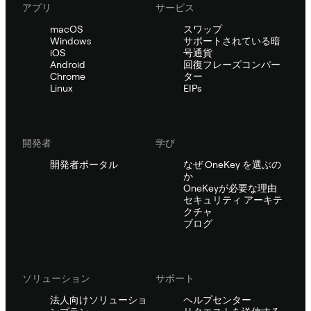
アプリ
サービス
macOS
スワップ
Windows
サポートされている暗
iOS
号通貨
Android
回復フレーズコンバー
Chrome
ター
Linux
EIPs
開発者
学び
開発者ポータル
なぜ OneKey を選ぶの
か
OneKeyが必要な理由
セキュリティ アーキテ
クチャ
ブログ
ソリューション
サポート
法人向けソリューショ
ヘルプセンター