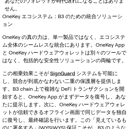
あなたのウォレットが時代遅れになることはありま
せん。
OneKey エコシステム：B3 のための統合ソリューシ
ョン
OneKey の真の力は、単一製品ではなく、エコシステ
ム全体のシームレスな統合にあります。OneKey App
と OneKey ハードウェアウォレットは別々のツールで
はなく、包括的な安全性ソリューションの両輪です。
この相乗効果こそが
SignGuard
システムを可能に
し、競合が到底かなわない二重の保護層を提供しま
す。B3 chain 上で複雑な DeFi トランザクションを開
始すると、OneKey App がまずデータを復号し、あな
たに提示します。次に、OneKey ハードウェアウォレ
ットが信頼できるオフライン画面で同じデータを独自
に復号し、最終確認を行います。この「見えているも
のに署名する」(WYSIWYS) 保証こそが、B3 のような