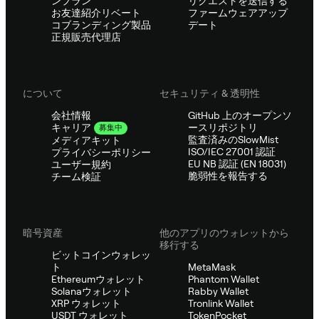
ンプラン
リクエストを送信する
お友達紹介リベート
ファームウェアアップ
コブランディング製品
デート
正規販売代理店
について
セキュリティ & 透明性
会社情報
GitHub 上のオープンソ
ースリポジトリ
キャリア
募集中
監査済みのSlowMist
メディアキット
ISO/IEC 27001 認証
プライバシーポリシー
EU NB 認証 (EN 18031)
ユーザー規約
脆弱性を報告する
チーム検証
暗号資産
他のアプリのウォレットから
移行する
ビットコインウォレッ
ト
MetaMask
Ethereumウォレット
Phantom Wallet
Solanaウォレット
Rabby Wallet
XRP ウォレット
Tronlink Wallet
USDT ウォレット
TokenPocket