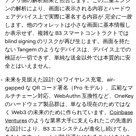
アプリ側の解析結果と照合します。この二重エンジ
ンの解析により、画面に表示される内容とハードウ
ェアデバイス上で実際に署名する内容が
完全に一致
します。他のウォレットは小さな画面に基本情報し
か表示せず、複雑な B3 スマートコントラクトでは
blind signing のリスクが再び生じます。画面を持た
ない Tangem のようなデバイスは、デバイス上での
検証が一切できず、単純な送金以外では本質的に安
全とはいえません。
未来を見据えた設計:
Qi ワイヤレス充電、air-
gapped な QR コード署名（Pro モデル）、広範なマ
ルチチェーン対応、WebAuthn 互換性など、OneKey
のハードウェア製品群は、単なる現在のためではな
く Web3 の未来のために作られています。
Coinbase
Ventures
のような業界大手に支えられたこの先進的
な設計により、B3 エコシステムが進化し続けても、