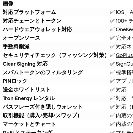
画像
対応プラットフォーム
✅ iOS、A
対応チェーンとトークン
✅ 100+
ハードウェアウォレット対応
✅ On
オープンソース
✅ 完全
手数料削減
✅ 対応
セキュリティチェック（フィッシング対策）
✅ 
GoPlus
Clear Signing 対応
✅ 
SignGu
スパムトークンのフィルタリング
✅ 標準
PINロック
✅ アプリ
送金ホワイトリスト
✅ 対応
Tron Energy レンタル
✅ 対応
パスフレーズ付き隠しウォレット
✅ 対応（
取引機能（購入/売却/スワップ）
✅ 内蔵の
マーケットとチャート
✅ 内蔵
DeFi とステーキング
✅ マルチ