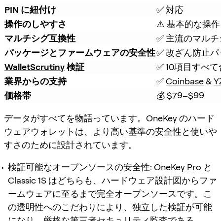
PIN に紐付け
✅ 対応
操作のしやすさ
⚠️ 基本的な操作
マルチシグ互換性
✅ 主流のマル
パッケージとファームウェアの安全性
✅ 改ざん防止パ
WalletScrutiny
 検証
✅ 10項目すべ
業界からの支持
✅ 
Coinbase
 & 
Y
価格帯
💰 $79–$99
データがすべてを物語っています。OneKey のハード
ウェアウォレットは、より高い基準の安全性と使いや
すさのために設計されています。
検証可能なオープンソースの安全性:
OneKey Pro と
Classic 1S はどちらも、ハードウェア設計図からファ
ームウェアに至るまで完全オープンソースです。こ
の透明性へのこだわりにより、独立した検証が可能
になり、厳格な第三者セキュリティ監査である