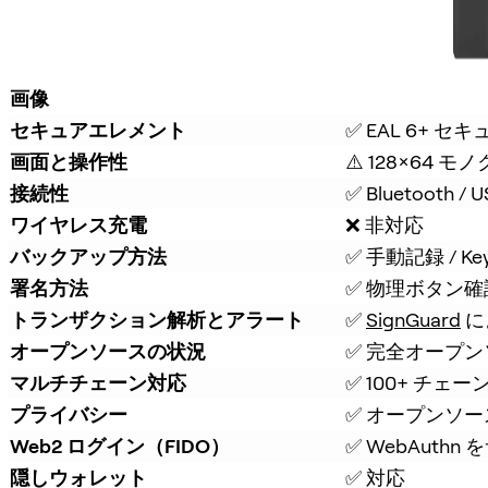
画像
セキュアエレメント
✅ EAL 6+ 
画面と操作性
⚠️ 128×64 モ
接続性
✅ Bluetooth / 
ワイヤレス充電
❌ 非対応
バックアップ方法
✅ 手動記録 / K
署名方法
✅ 物理ボタン確
トランザクション解析とアラート
✅ 
SignGuard
 
オープンソースの状況
✅ 完全オープ
マルチチェーン対応
✅ 100+ チェー
プライバシー
✅ オープンソース
Web2 ログイン（FIDO）
✅ WebAuthn
隠しウォレット
✅ 対応