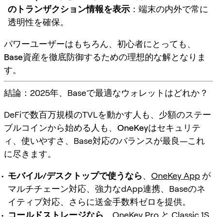
のトランザクション情報を表示
：端末の内外で常に
透明性を確保。
パワーユーザーはもちろん、初心者にとっても、
Base資産を徹底防御
するための理想的な解となりま
す。
結論：2025年、Baseで最適なウォレットはどれか？
DeFiで数百万規模のTVLを動かす人も、少額のステー
ブルコインから始める人も、
OneKey
はセキュリテ
ィ、使いやすさ、Base対応のバランスが最良—
これ
に尽きます
。
モバイル/デスクトップで使うなら
、
OneKey App
が
マルチチェーン対応、強力なdApp連携、Baseのネ
イティブ対応、さらに送金手数料ゼロを提供。
コールドストレージなら
、
OneKey Pro
と
Classic 1S