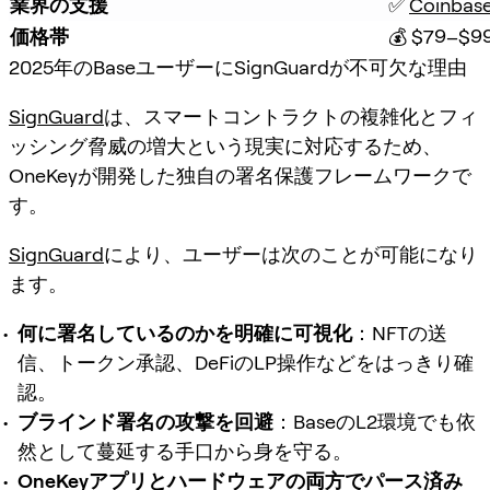
業界の支援
✅ 
Coinbas
価格帯
💰 $79–$9
2025年のBaseユーザーにSignGuardが不可欠な理由
SignGuard
は、
スマートコントラクトの複雑化
と
フィ
ッシング脅威の増大
という現実に対応するため、
OneKeyが開発した独自の
署名保護フレームワーク
で
す。
SignGuard
により、ユーザーは次のことが可能になり
ます。
何に署名しているのかを明確に可視化
：NFTの送
信、トークン承認、DeFiのLP操作などをはっきり確
認。
ブラインド署名の攻撃を回避
：BaseのL2環境でも依
然として蔓延する手口から身を守る。
OneKeyアプリとハードウェアの両方でパース済み