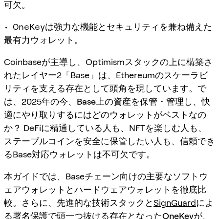
可欠。
• OneKeyは強力な機能とセキュリティを兼ね備えた
最有力ウォレット。
Coinbaseが主導し、Optimismスタックの上に構築さ
れたレイヤー2「Base」は、Ethereumのスケーラビ
リティを支える存在として頭角を現しています。で
は、2025年の今、
Base上の資産を保管・管理し、快
適にやり取りするにはどのウォレットがベストなの
か？
DeFiに精通している人も、NFTを楽しむ人も、
ステーブルコインを安全に保管したい人も、信頼でき
るBase対応ウォレットは不可欠です。
本ガイドでは、Baseチェーン向けの主要な
ソフトウ
ェアウォレット
と
ハードウェアウォレット
を徹底比
較。さらに、先進的な技術スタックと
SignGuard
によ
る署名保護で頭一つ抜ける存在となった
OneKey
が、