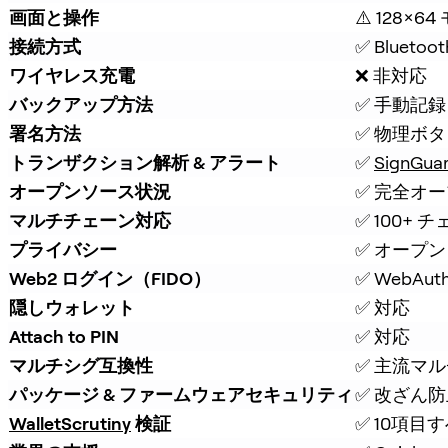
画面と操作
⚠️ 128×6
接続方式
✅ Bluetoot
ワイヤレス充電
❌ 非対応
バックアップ方法
✅ 手動記録 
署名方法
✅ 物理ボ
トランザクション解析 & アラート
✅ 
SignGua
オープンソース状況
✅ 完全オ
マルチチェーン対応
✅ 100+ 
プライバシー
✅ オープン
Web2 ログイン（FIDO）
✅ WebAut
隠しウォレット
✅ 対応
Attach to PIN
✅ 対応
マルチシグ互換性
✅ 主流マ
パッケージ & ファームウェアセキュリティ
✅ 改ざん
WalletScrutiny
 検証
✅ 10項目