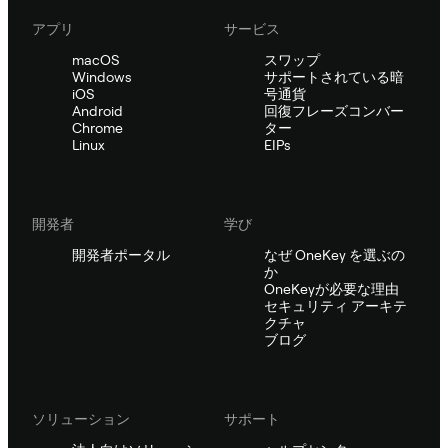
アプリ
サービス
macOS
スワップ
Windows
サポートされている暗
iOS
号通貨
Android
回復フレーズコンバー
Chrome
ター
Linux
EIPs
開発者
学び
開発者ポータル
なぜ OneKey を選ぶの
か
OneKeyが必要な理由
セキュリティ アーキテ
クチャ
ブログ
ソリューション
サポート