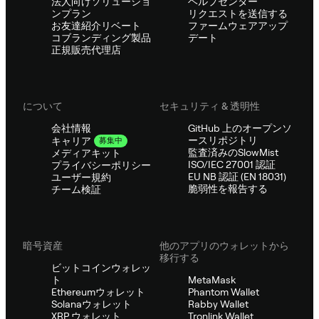
法人向けソリューショ
ヘルプセンター
ンプラン
リクエストを送信する
お友達紹介リベート
ファームウェアアップ
コブランディング製品
デート
正規販売代理店
について
セキュリティ & 透明性
会社情報
GitHub 上のオープンソ
ースリポジトリ
キャリア
募集中
監査済みのSlowMist
メディアキット
ISO/IEC 27001 認証
プライバシーポリシー
EU NB 認証 (EN 18031)
ユーザー規約
脆弱性を報告する
チーム検証
暗号資産
他のアプリのウォレットから
移行する
ビットコインウォレッ
ト
MetaMask
Ethereumウォレット
Phantom Wallet
Solanaウォレット
Rabby Wallet
XRP ウォレット
Tronlink Wallet