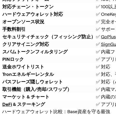
対応チェーン・トークン
✅ 100
ハードウェアウォレット対応
✅ On
オープンソース状況
✅ 完全
手数料割引
✅ サポ
セキュリティチェック（フィッシング防止）
✅ 
GoPlus
クリアサイニング対応
✅ 
SignGu
スパムトークンフィルタリング
✅ 内蔵
PINロック
✅ アプリ
送金ホワイトリスト
✅ 対応
Tronエネルギーレンタル
✅ 対応
パスフレーズ隠しウォレット
✅ 対応（At
取引機能（購入/売却/スワップ）
✅ 内蔵マ
マーケット & チャート
✅ 内蔵
DeFi
 & ステーキング
✅ アプリ
ハードウェアウォレット比較：Base資産を守る最強