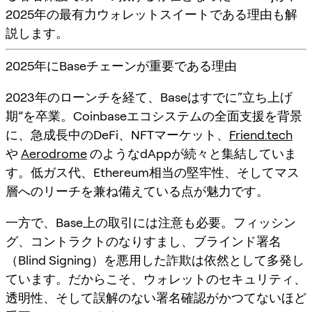
2025年の最有力ウォレットスイートである理由も解
説します。
2025年にBaseチェーンが重要である理由
2023年のローンチを経て、Baseはすでに“立ち上げ
期”を卒業。Coinbaseエコシステムの全面支援を背景
に、急成長中のDeFi、NFTマーケット、
Friend.tech
や
Aerodrome
のようなdAppが続々と集結していま
す。低ガス代、Ethereum相当の堅牢性、そしてマス
層へのリーチを兼ね備えている点が魅力です。
一方で、Base上の取引には注意も必要。フィッシン
グ、コントラクトのなりすまし、ブラインド署名
（Blind Signing）を悪用した詐欺は依然として多発し
ています。だからこそ、
ウォレットのセキュリティ、
透明性、そして誤解のない署名確認
がかつてないほど