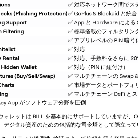
ions
✅ 対応ネットワーク間でス
ecks (Phishing Protection)
✅ 
GoPlus
 & 
Blockaid
 と統合
ing Support
✅ App と Hardware による 
 Filtering
✅ 標準搭載のフィルタリン
✅ アプリレベルの PIN 暗号
itelist
✅ 対応
y Rental
✅ 対応、手数料をさらに 20
 Hidden Wallet
✅ 対応（PIN に紐付け）
tures (Buy/Sell/Swap)
✅ マルチチェーンの Swap &
Charts
✅ 市場データとポートフォ
king
✅ マルチチェーン DeFi とス
Key App がソフトウェア分野を圧倒
ウォレットは BILL を基本的にサポートしていますが、
O
、デジタル資産のための包括的な司令塔として際立って