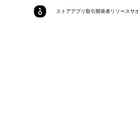
ストア
アプリ
取引
開発者
リソース
サ