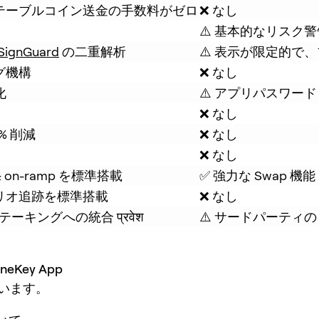
テーブルコイン送金の手数料がゼロ
❌ なし
⚠️ 基本的なリスク警
SignGuard
 の二重解析
⚠️ 表示が限定的で
グ機構
❌ なし
化
⚠️ アプリパスワード
❌ なし
% 削減
❌ なし
❌ なし
 on-ramp を標準搭載
✅ 強力な Swap 機能
リオ追跡を標準搭載
❌ なし
テーキングへの統合 प्रवेश
⚠️ サードパーティの 
neKey App
います。