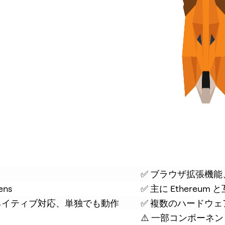
✅ ブラウザ拡張機
ens
✅ 主に Ethereum
アにネイティブ対応、単独でも動作
✅ 複数のハードウ
⚠️ 一部コンポーネ