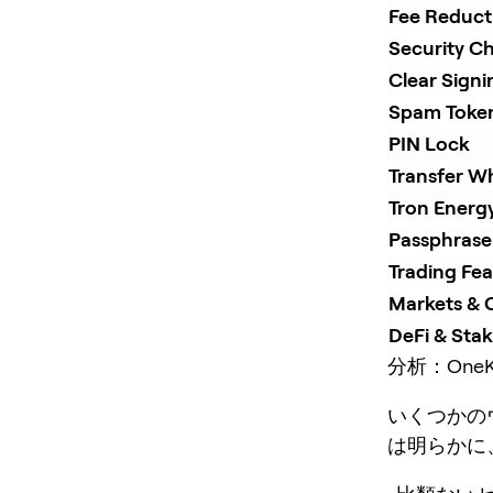
Fee Reduct
Security Ch
Clear Sign
Spam Token
PIN Lock
Transfer Wh
Tron Energ
Passphrase
Trading Fea
Markets & 
DeFi & Sta
分析：One
いくつかの
は明らかに