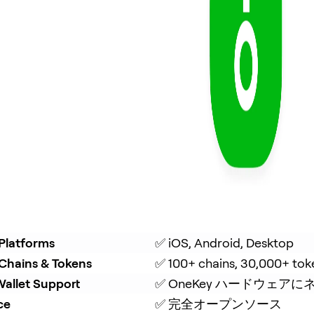
Platforms
✅ iOS, Android, Desktop
Chains & Tokens
✅ 100+ chains, 30,000+ tok
allet Support
✅ OneKey ハードウェ
ce
✅ 完全オープンソース