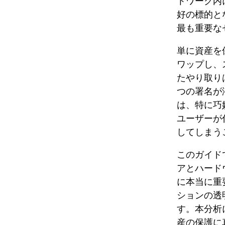
トワーク内
好の標的とな
最も重要な
単に資産を
ワップし、
たやり取り
つの署名が
は、特に巧妙
ユーザーが
してしまう
このガイドで
アとハード
に本当に重
ションの透
す。本分析
産の保護に