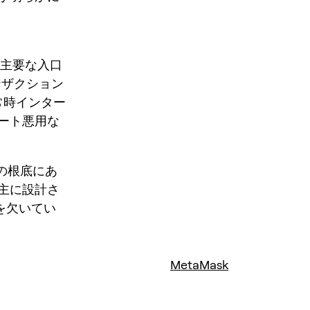
への主要な入口
ンザクション
常時インター
ート悪用な
その根底にあ
主に設計さ
を欠いてい
MetaMask