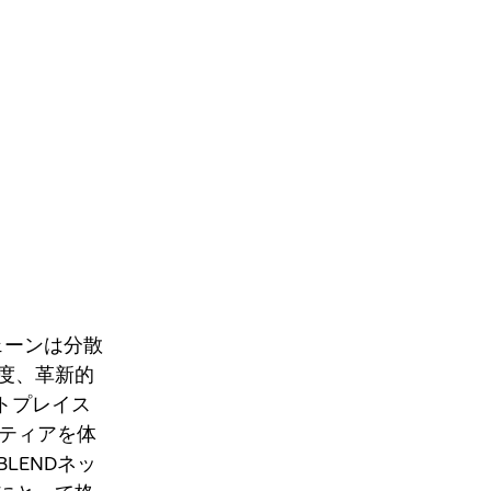
ェーンは分散
度、革新的
ットプレイス
ンティアを体
LENDネッ