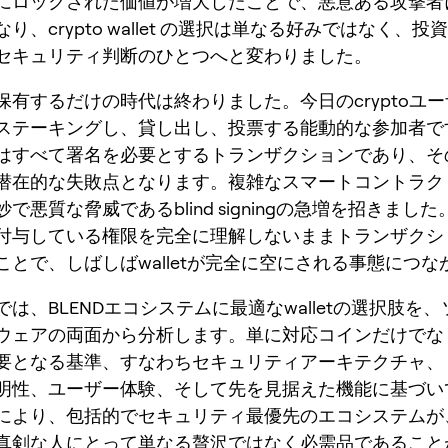
にロックされた価値が増大したことで、悪意ある攻撃者
り、crypto wallet の選択は単なる好みではなく、
セキュリティ判断のひとつへと変わりました。
保有するだけの時代は終わりました。今日のcryptoユ
ステーキングし、貸し出し、投票する能動的な参加者で
はすべて署名を必要とするトランザクションであり、そ
潜在的な失敗点となります。複雑なスマートコントラク
で悪質な脅威であるblind signingの急増を招きまし
付与している権限を完全に理解しないままトランザクシ
ことで、しばしばwalletが完全に空にされる事態につな
は、BLENDエコシステムに最適なwalletの選択肢を
ウェアの両面から分析します。単に対応コインだけでなく
要となる基準、すなわちセキュリティアーキテクチャ、
明性、ユーザー体験、そして先を見据えた機能に基づい
により、包括的でセキュリティ最優先のエコシステムが、
真剣な人にとって単なる贅沢ではなく必需品であること