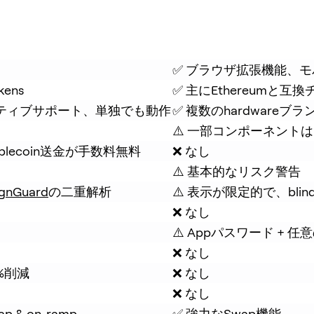
✅ ブラウザ拡張機能、
kens
✅ 主にEthereumと互
eをネイティブサポート、単独でも動作
✅ 複数のhardwareブ
⚠️ 一部コンポーネント
blecoin送金が手数料無料
❌ なし
⚠️ 基本的なリスク警告
ignGuard
の二重解析
⚠️ 表示が限定的で、blind
❌ なし
⚠️ Appパスワード + 
❌ なし
%削減
❌ なし
❌ なし
& on-ramp
✅ 強力なSwap機能