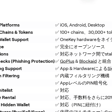
Platforms
✅ iOS, Android, Desktop
Chains & Tokens
✅ 100+ chains、30,000+ to
allet Support
✅ OneKey hardwar
ce
✅ 完全にオープンソース
ions
✅ 対応ネットワーク間でsta
ecks (Phishing Protection)
✅ 
GoPlus
 & 
Blockaid
 と統合
ing Support
✅ App & Hardwareによる
S
 Filtering
✅ 内蔵フィルタリング機構
✅ AppレベルのPIN暗号化
itelist
✅ 対応
y Rental
✅ 対応、手数料をさらに20
 Hidden Wallet
✅ 対応（PINに紐付け）
tures (Buy/Sell/Swap)
✅ 内蔵のマルチチェーンSwap 