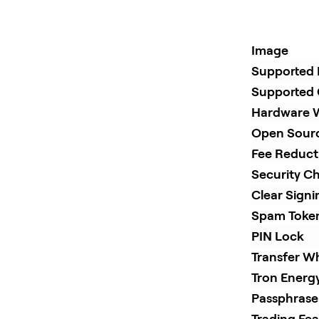
Image
Supported 
Supported 
Hardware W
Open Sour
Fee Reduct
Security Ch
Clear Sign
Spam Token
PIN Lock
Transfer Wh
Tron Energ
Passphrase
Trading Fea