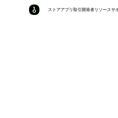
ストア
アプリ
取引
開発者
リソース
サ