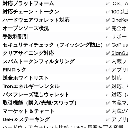
対応プラットフォーム
✅ iOS
対応チェーン・トークン
✅ 100
ハードウェアウォレット対応
✅ On
オープンソース状況
✅ 完全
手数料割引
✅ サポ
セキュリティチェック（フィッシング防止）
✅ 
GoPlus
クリアサイニング対応
✅ 
SignGu
スパムトークンフィルタリング
✅ 内蔵
PINロック
✅ アプリ
送金ホワイトリスト
✅ 対応
Tronエネルギーレンタル
✅ 対応
パスフレーズ隠しウォレット
✅ 対応（At
取引機能（購入/売却/スワップ）
✅ 内蔵マ
マーケット & チャート
✅ 内蔵
DeFi & ステーキング
✅ アプリ
ハードウェアウォレット比較：DEXE 資産を守る究極