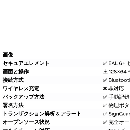
画像
セキュアエレメント
✅ EAL 
画面と操作
⚠️ 128×6
接続方式
✅ Bluetoot
ワイヤレス充電
❌ 非対応
バックアップ方法
✅ 手動記録 
署名方法
✅ 物理ボ
トランザクション解析 & アラート
✅ 
SignGua
オープンソース状況
✅ 完全オ