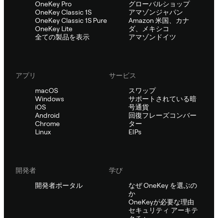
OneKey Pro
グローバルショップ
OneKey Classic 1S
アマゾンジャパン
OneKey Classic 1S Pure
Amazon 米国、カナ
OneKey Lite
ダ、メキシコ
全ての製品を表示
アマゾンドイツ
アプリ
サービス
macOS
スワップ
Windows
サポートされている暗
iOS
号通貨
Android
回復フレーズコンバー
Chrome
ター
Linux
EIPs
開発者
学び
開発者ポータル
なぜ OneKey を選ぶの
か
OneKeyが必要な理由
セキュリティ アーキテ