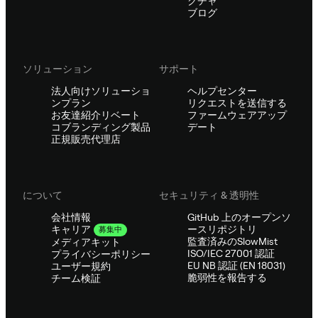
クチャ
ブログ
ソリューション
サポート
法人向けソリューショ
ヘルプセンター
ンプラン
リクエストを送信する
お友達紹介リベート
ファームウェアアップ
コブランディング製品
デート
正規販売代理店
について
セキュリティ & 透明性
会社情報
GitHub 上のオープンソ
ースリポジトリ
キャリア
募集中
監査済みのSlowMist
メディアキット
ISO/IEC 27001 認証
プライバシーポリシー
EU NB 認証 (EN 18031)
ユーザー規約
脆弱性を報告する
チーム検証