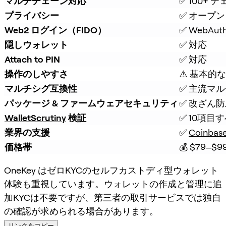
マルチチェーン対応
✅ 100+ 
プライバシー
✅ オープン
Web2 ログイン（FIDO）
✅ WebAut
隠しウォレット
✅ 対応
Attach to PIN
✅ 対応
操作のしやすさ
⚠️ 基本的
マルチシグ互換性
✅ 主流マ
パッケージ & ファームウェアセキュリティ
✅ 改ざん
WalletScrutiny
 検証
✅ 10項目
業界の支援
✅ 
Coinbas
価格帯
💰 $79–$9
OneKey はゼロKYCのセルフカストディ型ウォレット
体験も重視しています。ウォレットの作成と管理に追
加KYCは不要ですが、第三者の取引サービスでは独自
の確認が求められる場合があります。
リンクをコピー