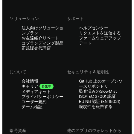
ソリューション
サポート
法人向けソリューショ
ヘルプセンター
ンプラン
リクエストを送信する
お友達紹介リベート
ファームウェアアップ
コブランディング製品
デート
正規販売代理店
について
セキュリティ & 透明性
会社情報
GitHub 上のオープンソ
ースリポジトリ
キャリア
募集中
監査済みのSlowMist
メディアキット
ISO/IEC 27001 認証
プライバシーポリシー
EU NB 認証 (EN 18031)
ユーザー規約
脆弱性を報告する
チーム検証
暗号資産
他のアプリのウォレットから