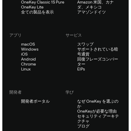
OneKey Classic 1S Pure
Amazon 米国、カナ
OneKey Lite
ダ、メキシコ
全ての製品を表示
アマゾンドイツ
アプリ
サービス
macOS
スワップ
Windows
サポートされている暗
iOS
号通貨
Android
回復フレーズコンバー
Chrome
ター
Linux
EIPs
開発者
学び
開発者ポータル
なぜ OneKey を選ぶの
か
OneKeyが必要な理由
セキュリティ アーキテ
クチャ
ブログ