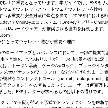
で以上に重要となっています。本ガイドでは、FXSをサ
トウェアウォレットとハードウェアウォレットを比較し、
すべき重要な安全対策に焦点を当て、2026年におけるF
いてOneKeyエコシステム（OneKeyアプリ＋OneKey P
 Classic 1Sハードウェア）が推奨される理由を解説します。
x.com
）
ダーにとってウォレット選びが重要な理由
Fraxのロードマップとガバナンスにおいて、一部の提案で
」利用へと進化しつつありますが）、DeFiの基本機能に深
えば、トークン承認、ゲージ/veロック、ブリッジイン
シグ/ガバナンスのワークフローなどが挙げられます。
複雑なコントラクトコール（permit、delegatecall
タラクション）への署名によって、ユーザーは何百万ド
ました。FXSホルダーが求めるものは以下の通りです。
、クリアで人間が読める形式でトランザクションを解析