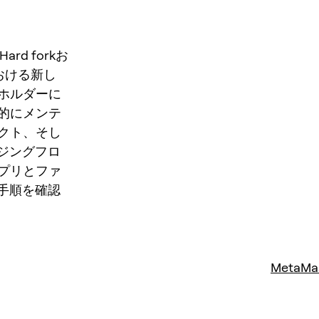
rd forkお
における新し
ホルダーに
的にメンテ
クト、そし
ジングフロ
プリとファ
手順を確認
MetaMa