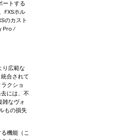
ポートする
FXSホル
XSのカスト
ro /
より広範な
く統合されて
タラクショ
過去には、不
、複雑なヴォ
ルもの損失
する機能（こ