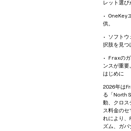
レット選び
• One
供。
• ソフト
択肢を見つ
• Fra
ンスが重要
はじめに
2026年は
る「Nort
動、クロス
ス料金のセ
れにより、
ズム、ガバ