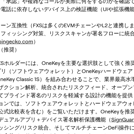
、「承認」や複雑なコールが実際に何をするのかを確認
電話に依存しないデバイス上の検証機能（UIや拡張機
。
ーン互換性（FXSは多くのEVMチェーンやL2と連携し
、フィッシング対策、リスクスキャンが署名フローに統
oingecko.com
）
（推奨）
FXSホルダーには、OneKeyを主要な選択肢として強く
アプリ（ソフトウェアウォレット）とOneKeyハードウェア（
OneKey Classic 1S）を組み合わせることで、業界最高
ザクション解析、統合されたリスクフィード、オープン
てブラインド署名のリスクを軽減する設計の機能を提供
ョンでは、ソフトウェアウォレットとハードウェアウォ
公式比較表を含む）をご覧いただけます。OneKeyを推
デュアルアプリ＋デバイス署名解析保護機能（
SignGua
ッシング/リスク統合、そしてマルチチェーンDeFi操作