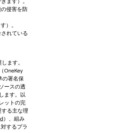
できます）。
能の侵害を防
ます）。
合されている
推奨します。
OneKey
水準の署名保
ソースの透
します。以
レットの完
奨する主な理
rd
）、組み
に対するプラ