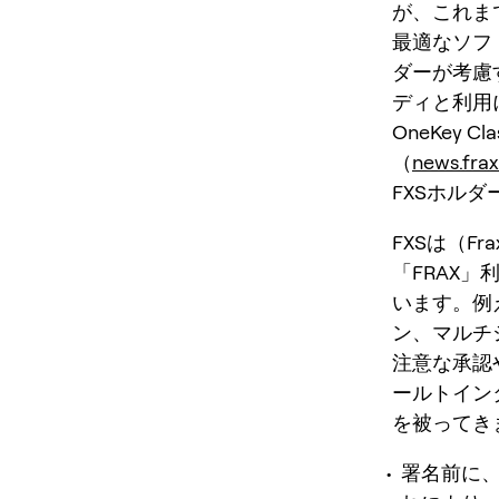
が、これま
最適なソフ
ダーが考慮
ディと利用にお
OneKey
（
news.fra
FXSホル
FXSは（
「FRAX
います。例
ン、マルチ
注意な承認や
ールトイン
を被ってき
署名前に