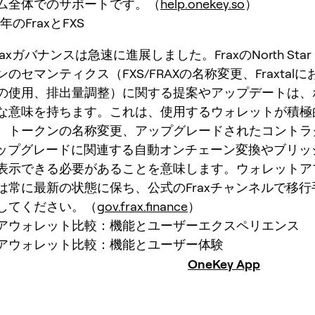
ム全体でのサポートです。（
help.onekey.so
）
年のFraxとFXS
raxガバナンスは急速に進展しました。FraxのNorth Star Ha
のセマンティクス（FXS/FRAXの名称変更、Fraxtal
の使用、排出量調整）に関する提案やアップデートは、
な意味を持ちます。これは、使用するウォレットが積極
、トークンの名称変更、アップグレードされたコントラ
のアップグレードに関連する自動オンチェーン変換やブリッ
表示できる必要があることを意味します。ウォレットア
は常に最新の状態に保ち、公式のFraxチャンネルで移行
してください。（
gov.frax.finance
）
アウォレット比較：機能とユーザーエクスペリエンス
アウォレット比較：機能とユーザー体験
OneKey App