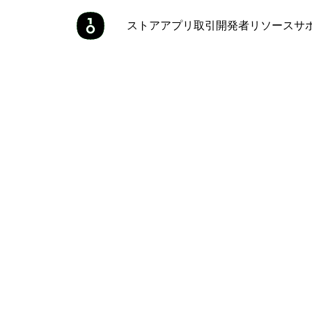
ストア
アプリ
取引
開発者
リソース
サ